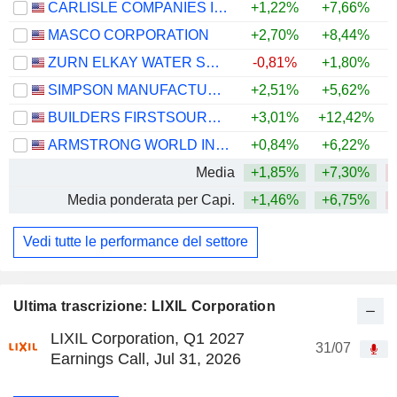
CARLISLE COMPANIES INCORPORATED
+1,22%
+7,66%
MASCO CORPORATION
+2,70%
+8,44%
+
ZURN ELKAY WATER SOLUTIONS CORPORATION
-0,81%
+1,80%
+
SIMPSON MANUFACTURING CO., INC.
+2,51%
+5,62%
BUILDERS FIRSTSOURCE, INC.
+3,01%
+12,42%
ARMSTRONG WORLD INDUSTRIES, INC.
+0,84%
+6,22%
Media
+1,85%
+7,30%
Media ponderata per Capi.
+1,46%
+6,75%
Vedi tutte le performance del settore
Ultima trascrizione: LIXIL Corporation
LIXIL Corporation, Q1 2027
31/07
Earnings Call, Jul 31, 2026