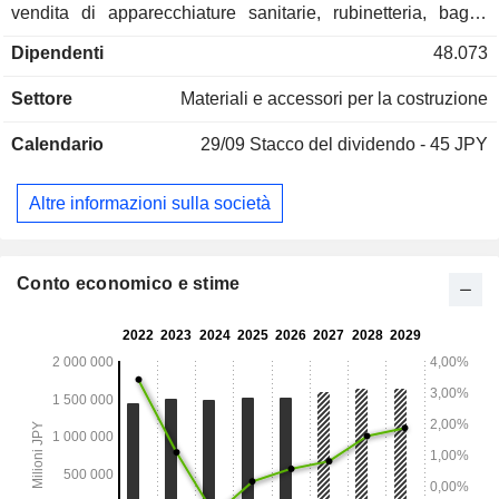
vendita di apparecchiature sanitarie, rubinetteria, bagni,
cucine di sistema. Il segmento Tecnologia abitativa si
Dipendenti
48.073
occupa della produzione e della vendita di ante, porte,
persiane, materiali da costruzione per interni. Il segmento
Settore
Materiali e accessori per la costruzione
Tecnologia edilizia è impegnato nella produzione e vendita
di facciate continue. Il segmento Abitazioni e servizi è
Calendario
29/09
Stacco del dividendo - 45 JPY
impegnato nella fornitura di soluzioni abitative, nella vendita
e nella gestione di immobili, nonché nell'erogazione di
mutui.
Altre informazioni sulla società
Conto economico e stime