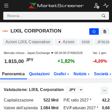
LIXIL CORPORATION
1.815,00
¥
+1,82%
LIXIL CORPORATION
Azioni LIXIL Corporation
Azioni
5938
JP36268
Mercato chiuso -
Japan Exchange
08:30:00 07/08/2026
Var. 1 gen.
JPY
+1,82%
1.815,00
-4,20%
Panoramica
Quotazioni
Grafici
Notizie
Società
Valutazione: LIXIL Corporation
Capitalizzazione
522 Mrd
P/E ratio 2027 *
42,2x
Valore dell'azienda
1.084 Mrd
EV/Fatturato 2027 *
0,68x