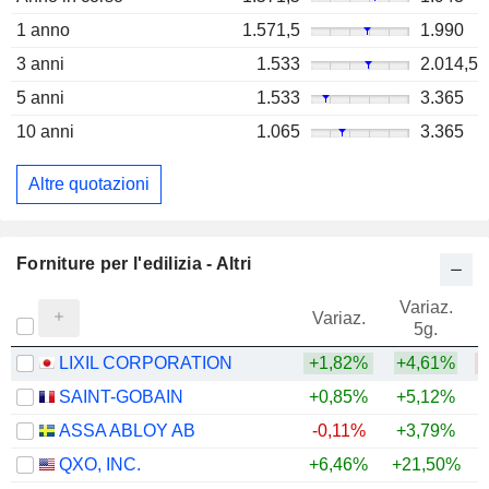
1 anno
1.571,5
1.990
3 anni
1.533
2.014,5
5 anni
1.533
3.365
10 anni
1.065
3.365
Altre quotazioni
Forniture per l'edilizia - Altri
Variaz.
V
Variaz.
5g.
LIXIL CORPORATION
+1,82%
+4,61%
SAINT-GOBAIN
+0,85%
+5,12%
ASSA ABLOY AB
-0,11%
+3,79%
+
QXO, INC.
+6,46%
+21,50%