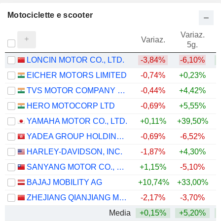
Motociclette e scooter
Variaz.
V
Variaz.
5g.
LONCIN MOTOR CO., LTD.
-3,84%
-6,10%
+
EICHER MOTORS LIMITED
-0,74%
+0,23%
+
TVS MOTOR COMPANY LIMITED
-0,44%
+4,42%
+
HERO MOTOCORP LTD
-0,69%
+5,55%
+
YAMAHA MOTOR CO., LTD.
+0,11%
+39,50%
+
YADEA GROUP HOLDINGS LTD.
-0,69%
-6,52%
HARLEY-DAVIDSON, INC.
-1,87%
+4,30%
SANYANG MOTOR CO., LTD.
+1,15%
-5,10%
BAJAJ MOBILITY AG
+10,74%
+33,00%
+
ZHEJIANG QIANJIANG MOTORCYCLE CO., LTD.
-2,17%
-3,70%
Media
+0,15%
+5,20%
+