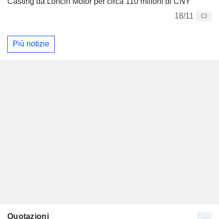
Casting da Loncin Motor per circa 110 milioni di CNY
18/11
CI
Più notizie
Quotazioni