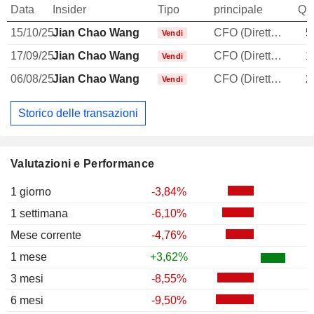
Data
Insider
Tipo
principale
Qua
15/10/25
Jian Chao Wang
CFO (Direttore finanziario)
5
Vendi
17/09/25
Jian Chao Wang
CFO (Direttore finanziario)
1
Vendi
06/08/25
Jian Chao Wang
CFO (Direttore finanziario)
2
Vendi
Storico delle transazioni
Valutazioni e Performance
1 giorno
-3,84%
1 settimana
-6,10%
Mese corrente
-4,76%
1 mese
+3,62%
3 mesi
-8,55%
6 mesi
-9,50%