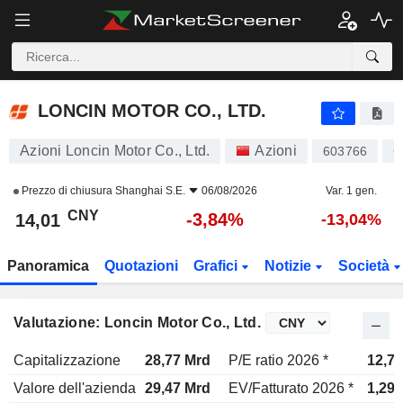
LONCIN MOTOR CO., LTD.
14,01
¥
-3,84%
LONCIN MOTOR CO., LTD.
Azioni Loncin Motor Co., Ltd.
Azioni
603766
C
Prezzo di chiusura
Shanghai S.E.
06/08/2026
Var. 1 gen.
CNY
-3,84%
14,01
-13,04%
Panoramica
Quotazioni
Grafici
Notizie
Società
Valutazione: Loncin Motor Co., Ltd.
Capitalizzazione
28,77 Mrd
P/E ratio 2026 *
12,7x
Valore dell'azienda
29,47 Mrd
EV/Fatturato 2026 *
1,29x