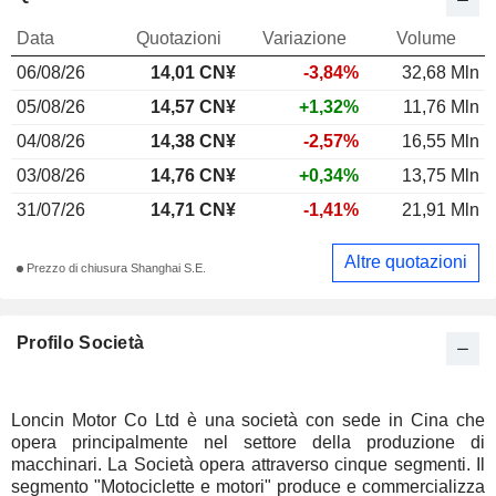
Data
Quotazioni
Variazione
Volume
06/08/26
14,01 CN¥
-3,84%
32,68 Mln
05/08/26
14,57 CN¥
+1,32%
11,76 Mln
04/08/26
14,38 CN¥
-2,57%
16,55 Mln
03/08/26
14,76 CN¥
+0,34%
13,75 Mln
31/07/26
14,71 CN¥
-1,41%
21,91 Mln
Altre quotazioni
Prezzo di chiusura Shanghai S.E.
Profilo Società
Loncin Motor Co Ltd è una società con sede in Cina che
opera principalmente nel settore della produzione di
macchinari. La Società opera attraverso cinque segmenti. Il
segmento "Motociclette e motori" produce e commercializza