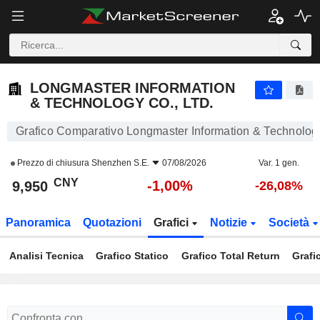
LONGMASTER INFORMATION & TECHNOLOGY CO., LTD.
9,950
¥
-1,00%
LONGMASTER INFORMATION
& TECHNOLOGY CO., LTD.
Grafico Comparativo Longmaster Information & Technology
Prezzo di chiusura
Shenzhen S.E.
07/08/2026
Var. 1 gen.
CNY
-1,00%
9,950
-26,08%
Panoramica
Quotazioni
Grafici
Notizie
Società
Analisi Tecnica
Grafico Statico
Grafico Total Return
Grafi