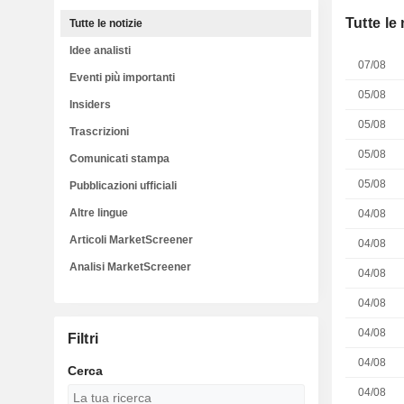
Tutte le 
Tutte le notizie
Idee analisti
07/08
Eventi più importanti
05/08
Insiders
05/08
Trascrizioni
05/08
Comunicati stampa
05/08
Pubblicazioni ufficiali
Altre lingue
04/08
Articoli MarketScreener
04/08
Analisi MarketScreener
04/08
04/08
04/08
Filtri
04/08
Cerca
04/08