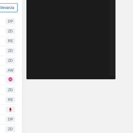
ilevanza
DP
ZD
RE
ZD
ZD
AW
ZD
RE
DP
ZD