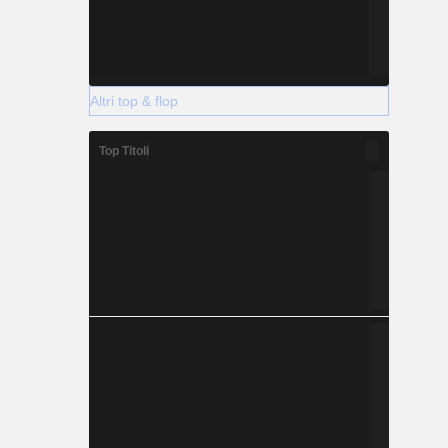
Altri top & flop
Top Titoli