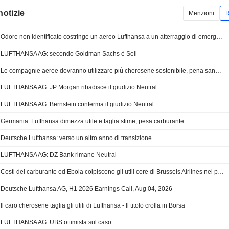
notizie
Menzioni
R
Odore non identificato costringe un aereo Lufthansa a un atterraggio di emergenza
LUFTHANSA AG: secondo Goldman Sachs è Sell
Le compagnie aeree dovranno utilizzare più cherosene sostenibile, pena sanzioni
LUFTHANSA AG: JP Morgan ribadisce il giudizio Neutral
LUFTHANSA AG: Bernstein conferma il giudizio Neutral
Germania: Lufthansa dimezza utile e taglia stime, pesa carburante
Deutsche Lufthansa: verso un altro anno di transizione
LUFTHANSA AG: DZ Bank rimane Neutral
Costi del carburante ed Ebola colpiscono gli utili core di Brussels Airlines nel primo semestre
Deutsche Lufthansa AG, H1 2026 Earnings Call, Aug 04, 2026
Il caro cherosene taglia gli utili di Lufthansa - Il titolo crolla in Borsa
LUFTHANSA AG: UBS ottimista sul caso