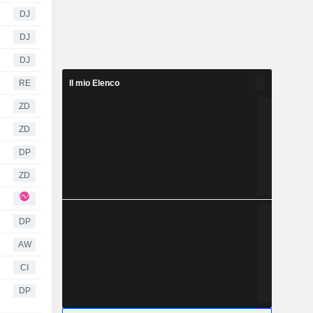
DJ
DJ
DJ
RE
Il mio Elenco
ZD
ZD
DP
ZD
DP
AW
CI
DP