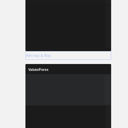
Altri top & flop
Valute/Forex