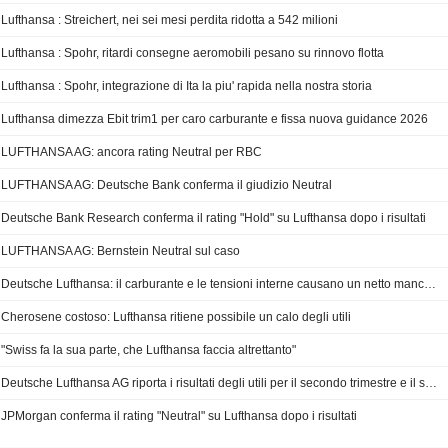
Lufthansa : Streichert, nei sei mesi perdita ridotta a 542 milioni
Lufthansa : Spohr, ritardi consegne aeromobili pesano su rinnovo flotta
Lufthansa : Spohr, integrazione di Ita la piu' rapida nella nostra storia
Lufthansa dimezza Ebit trim1 per caro carburante e fissa nuova guidance 2026
LUFTHANSA AG: ancora rating Neutral per RBC
LUFTHANSA AG: Deutsche Bank conferma il giudizio Neutral
Deutsche Bank Research conferma il rating "Hold" su Lufthansa dopo i risultati
LUFTHANSA AG: Bernstein Neutral sul caso
Deutsche Lufthansa: il carburante e le tensioni interne causano un netto mancato raggiungimento degli obiettivi
Cherosene costoso: Lufthansa ritiene possibile un calo degli utili
"Swiss fa la sua parte, che Lufthansa faccia altrettanto"
Deutsche Lufthansa AG riporta i risultati degli utili per il secondo trimestre e il semestre conclusosi il 30 giugno 2026
JPMorgan conferma il rating "Neutral" su Lufthansa dopo i risultati