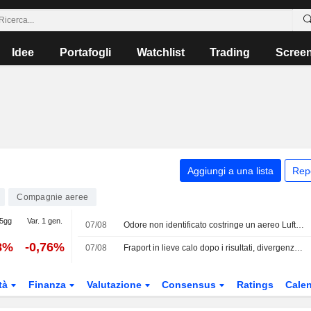
Idee
Portafogli
Watchlist
Trading
Scree
Aggiungi a una lista
Rep
Compagnie aeree
 5gg
Var. 1 gen.
07/08
Odore non identificato costringe un aereo Lufthansa a un atterraggio di emergenza
8%
-0,76%
07/08
Fraport in lieve calo dopo i risultati, divergenza tra gli analisti
tà
Finanza
Valutazione
Consensus
Ratings
Calen