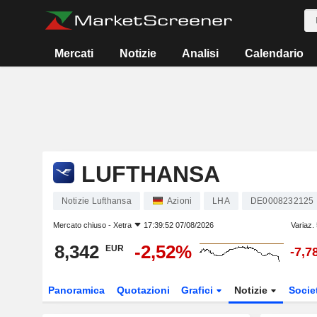
Mercati
Notizie
Analisi
Calendario
LUFTHANSA
Notizie Lufthansa
Azioni
LHA
DE0008232125
Mercato chiuso -
Xetra
17:39:52 07/08/2026
Variaz.
8,342
-2,52%
EUR
-7,7
Panoramica
Quotazioni
Grafici
Notizie
Socie