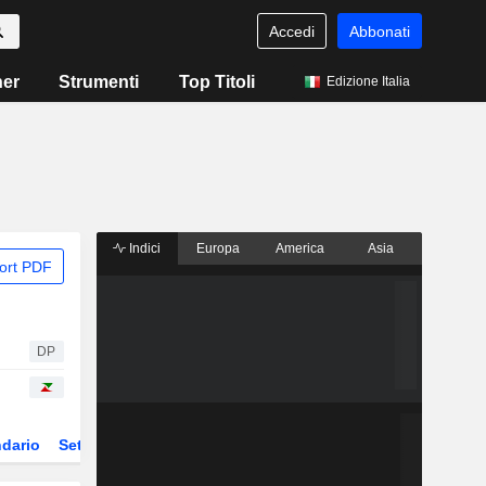
Accedi
Abbonati
ner
Strumenti
Top Titoli
Edizione Italia
Indici
Europa
America
Asia
ort PDF
DP
dario
Settore
Derivati
ETF