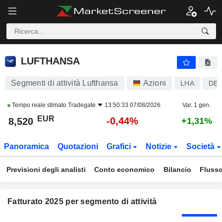
LUFTHANSA
8,520
€
-0,44%
LUFTHANSA
Segmenti di attività Lufthansa
Azioni
LHA
DE0
Tempo reale stimato
Tradegate
13:50:33 07/08/2026
Var. 1 gen.
EUR
-0,44%
8,520
+1,31%
Panoramica
Quotazioni
Grafici
Notizie
Società
Previsioni degli analisti
Conto economico
Bilancio
Flusso
Fatturato 2025 per segmento di attività