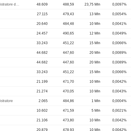
Amministratore delegato
48.609
488,59
23,75 Mln
0,0097%
27.115
479,43
13 Mln
0,0054%
20.640
484,48
10 Mln
0,0041%
24.457
490,65
12 Mln
0,0049%
33.243
451,22
15 Mln
0,0066%
44.682
447,60
20 Mln
0,0089%
44.682
447,60
20 Mln
0,0089%
33.243
451,22
15 Mln
0,0066%
21.199
471,70
10 Mln
0,0042%
21.274
470,05
10 Mln
0,0043%
stratore
2.065
484,86
1 Mln
0,0004%
10.602
471,59
5 Mln
0,0021%
21.106
473,80
10 Mln
0,0042%
20.879
478,93
10 Mln
0,0042%