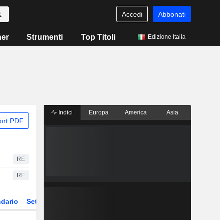
Accedi
Abbonati
ner
Strumenti
Top Titoli
Edizione Italia
Indici
Europa
America
Asia
ort PDF
RE
RE
dario
Settore
Derivati
ETF