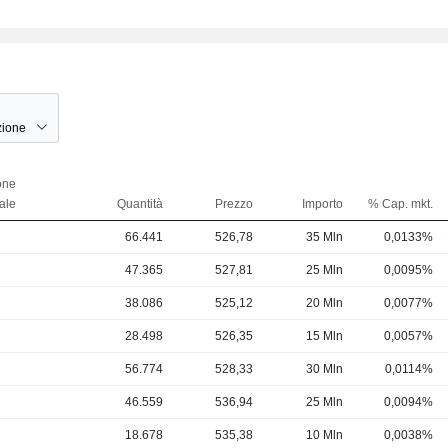
zione
one
ale
Quantità
Prezzo
Importo
% Cap. mkt.
66.441
526,78
35 Mln
0,0133%
47.365
527,81
25 Mln
0,0095%
38.086
525,12
20 Mln
0,0077%
28.498
526,35
15 Mln
0,0057%
56.774
528,33
30 Mln
0,0114%
46.559
536,94
25 Mln
0,0094%
18.678
535,38
10 Mln
0,0038%