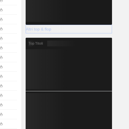
Altri top & flop
Top Titoli