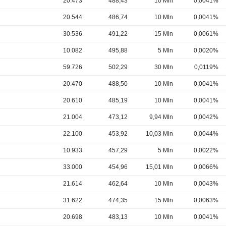
20.473
488,43
10 Mln
0,0041%
20.544
486,74
10 Mln
0,0041%
30.536
491,22
15 Mln
0,0061%
10.082
495,88
5 Mln
0,0020%
59.726
502,29
30 Mln
0,0119%
20.470
488,50
10 Mln
0,0041%
20.610
485,19
10 Mln
0,0041%
21.004
473,12
9,94 Mln
0,0042%
22.100
453,92
10,03 Mln
0,0044%
10.933
457,29
5 Mln
0,0022%
33.000
454,96
15,01 Mln
0,0066%
21.614
462,64
10 Mln
0,0043%
31.622
474,35
15 Mln
0,0063%
20.698
483,13
10 Mln
0,0041%