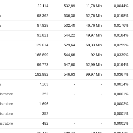
22.114
532,89
11,78 Mln
0,0044%
à
98.362
536,38
52,76 Mln
0,0198%
à
87.828
532,40
46,76 Mln
0,0176%
91.821
544,22
49,97 Mln
0,0184%
129.014
529,64
68,33 Mln
0,0259%
168.899
544,68
92 Mln
0,0339%
96.773
547,60
52,99 Mln
0,0194%
182.882
546,63
99,97 Mln
0,0367%
à
7.163
-
-
0,0014%
stratore
352
-
-
0,0001%
stratore
1.696
-
-
0,0003%
stratore
352
-
-
0,0001%
stratore
482
-
-
0,0001%