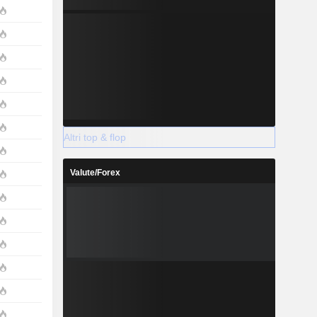
Altri top & flop
Valute/Forex