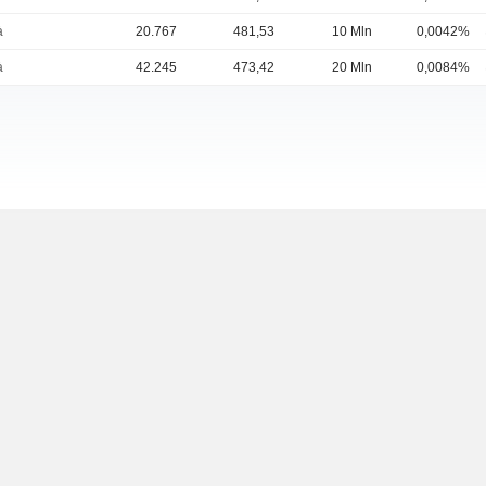
à
20.767
481,53
10 Mln
0,0042%
à
42.245
473,42
20 Mln
0,0084%