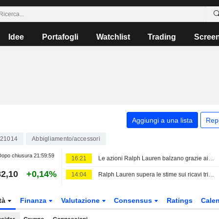
Idee
Portafogli
Watchlist
Trading
Scree
Aggiungi a una lista
Rep
21014
Abbigliamento/accessori
opo chiusura
21:59:59
16:21
Le azioni Ralph Lauren balzano grazie ai consumatori in Asia e Nord America che trainano i ricavi oltre le attese
2,10
+0,14%
14:04
Ralph Lauren supera le stime sui ricavi trimestrali
tà
Finanza
Valutazione
Consensus
Ratings
Calen