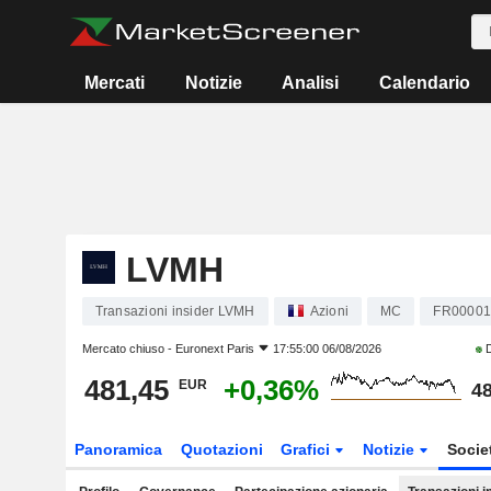
Mercati
Notizie
Analisi
Calendario
LVMH
Transazioni insider LVMH
Azioni
MC
FR00001
Mercato chiuso -
Euronext Paris
17:55:00 06/08/2026
D
481,45
+0,36%
EUR
48
Panoramica
Quotazioni
Grafici
Notizie
Socie