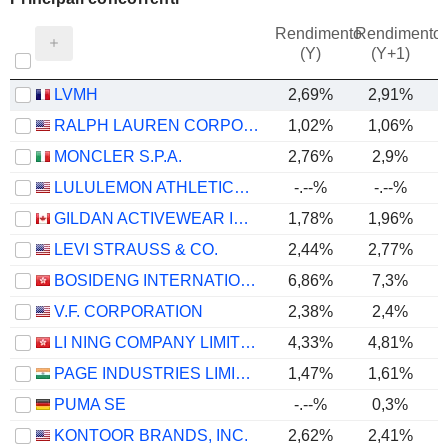
Rendimento
Rendimento
P
(Y)
(Y+1)
LVMH
2,69%
2,91%
RALPH LAUREN CORPORATION
1,02%
1,06%
MONCLER S.P.A.
2,76%
2,9%
LULULEMON ATHLETICA INC.
-.--%
-.--%
GILDAN ACTIVEWEAR INC.
1,78%
1,96%
LEVI STRAUSS & CO.
2,44%
2,77%
BOSIDENG INTERNATIONAL HOLDINGS LIMITED
6,86%
7,3%
V.F. CORPORATION
2,38%
2,4%
LI NING COMPANY LIMITED
4,33%
4,81%
PAGE INDUSTRIES LIMITED
1,47%
1,61%
PUMA SE
-.--%
0,3%
KONTOOR BRANDS, INC.
2,62%
2,41%