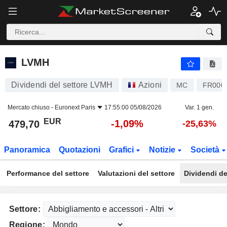
LVMH
479,70
€
-1,09%
LVMH
Dividendi del settore LVMH
Azioni
MC
FR000
Mercato chiuso -
Euronext Paris
17:55:00 05/08/2026
Var. 1 gen.
EUR
-1,09%
479,70
-25,63%
Panoramica
Quotazioni
Grafici
Notizie
Società
Performance del settore
Valutazioni del settore
Dividendi de
Settore:
Regione: