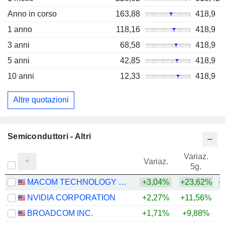
Anno in corso
163,88
418,9
1 anno
118,16
418,9
3 anni
68,58
418,9
5 anni
42,85
418,9
10 anni
12,33
418,9
Altre quotazioni
Semiconduttori - Altri
Variaz.
V
Variaz.
5g.
MACOM TECHNOLOGY SOLUTIONS HOLDINGS, INC.
+3,04%
+23,62%
+
NVIDIA CORPORATION
+2,27%
+11,56%
+
BROADCOM INC.
+1,71%
+9,88%
+