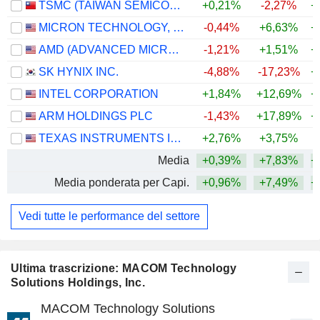
TSMC (TAIWAN SEMICONDUCTOR MANUFACTURING COMPANY)
+0,21%
-2,27%
+
MICRON TECHNOLOGY, INC.
-0,44%
+6,63%
+
AMD (ADVANCED MICRO DEVICES)
-1,21%
+1,51%
+
SK HYNIX INC.
-4,88%
-17,23%
+
INTEL CORPORATION
+1,84%
+12,69%
+
ARM HOLDINGS PLC
-1,43%
+17,89%
+
TEXAS INSTRUMENTS INCORPORATED
+2,76%
+3,75%
+
Media
+0,39%
+7,83%
+
Media ponderata per Capi.
+0,96%
+7,49%
+
Vedi tutte le performance del settore
Ultima trascrizione: MACOM Technology
Solutions Holdings, Inc.
MACOM Technology Solutions