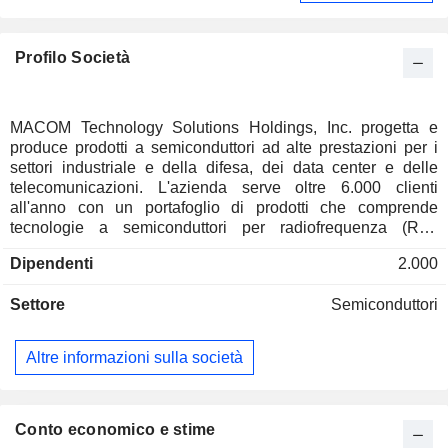
Profilo Società
MACOM Technology Solutions Holdings, Inc. progetta e
produce prodotti a semiconduttori ad alte prestazioni per i
settori industriale e della difesa, dei data center e delle
telecomunicazioni. L'azienda serve oltre 6.000 clienti
all'anno con un portafoglio di prodotti che comprende
tecnologie a semiconduttori per radiofrequenza (RF),
microonde, analogiche, a segnale misto e ottiche. L'azienda
Dipendenti
2.000
è specializzata nella progettazione di circuiti applicativi,
analogici e a segnale misto, nella fabbricazione di
Settore
Semiconduttori
semiconduttori composti (tra cui arseniuro di gallio (GaAs),
nitruro di gallio (GaN), fosfuro di indio (InP) e silicio
specializzato), nel packaging avanzato e nell'assemblaggio
Altre informazioni sulla società
e collaudo back-end. Offre un ampio portafoglio di dispositivi
standard e personalizzati, che include circuiti integrati (IC),
moduli multi-chip (MCM), diodi, amplificatori, interruttori e
limitatori di commutazione, componenti passivi e attivi e
Conto economico e stime
sottosistemi RF e ottici. I suoi prodotti sono componenti