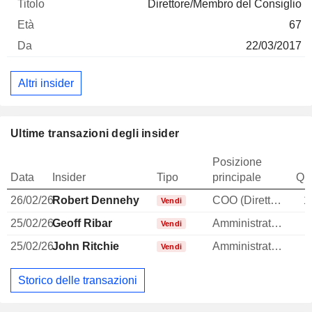
Direttore/Membro del Consiglio
67
22/03/2017
Altri insider
Ultime transazioni degli insider
Posizione
Data
Insider
Tipo
principale
Qua
26/02/26
Robert Dennehy
COO (Direttore operativo)
1
Vendi
25/02/26
Geoff Ribar
Amministratore
Vendi
25/02/26
John Ritchie
Amministratore
Vendi
Storico delle transazioni