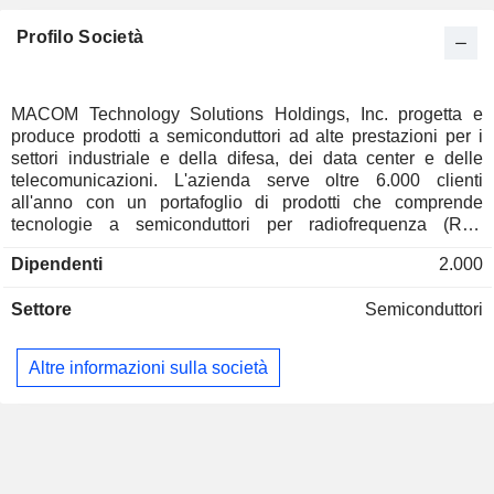
Profilo Società
MACOM Technology Solutions Holdings, Inc. progetta e
produce prodotti a semiconduttori ad alte prestazioni per i
settori industriale e della difesa, dei data center e delle
telecomunicazioni. L'azienda serve oltre 6.000 clienti
all'anno con un portafoglio di prodotti che comprende
tecnologie a semiconduttori per radiofrequenza (RF),
microonde, analogiche, a segnale misto e ottiche. L'azienda
Dipendenti
2.000
è specializzata nella progettazione di circuiti applicativi,
analogici e a segnale misto, nella fabbricazione di
Settore
Semiconduttori
semiconduttori composti (tra cui arseniuro di gallio (GaAs),
nitruro di gallio (GaN), fosfuro di indio (InP) e silicio
specializzato), nel packaging avanzato e nell'assemblaggio
Altre informazioni sulla società
e collaudo back-end. Offre un ampio portafoglio di dispositivi
standard e personalizzati, che include circuiti integrati (IC),
moduli multi-chip (MCM), diodi, amplificatori, interruttori e
limitatori di commutazione, componenti passivi e attivi e
sottosistemi RF e ottici. I suoi prodotti sono componenti
elettronici che i clienti generalmente incorporano in sistemi