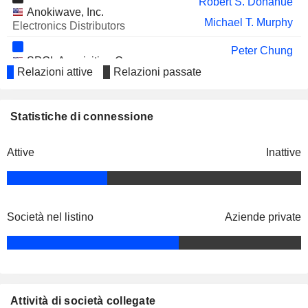
Robert S. Donahue
Anokiwave, Inc.
Michael T. Murphy
Electronics Distributors
Peter Chung
SPGL Acquisition Corp.
Charles Bland
Relazioni attive
Relazioni passate
Financial Conglomerates
Statistiche di connessione
Attive
Inattive
Società nel listino
Aziende private
Attività di società collegate