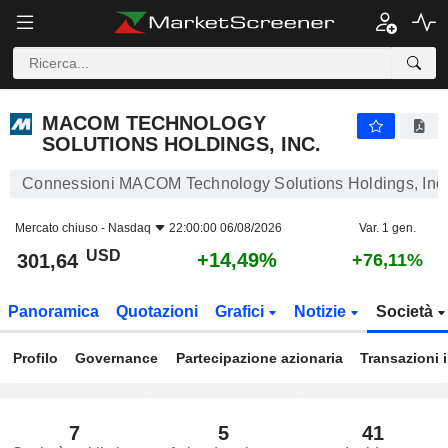
MACOM TECHNOLOGY SOLUTIONS HOLDINGS, INC.
301,64
$
+14,49%
MACOM TECHNOLOGY
SOLUTIONS HOLDINGS, INC.
Connessioni MACOM Technology Solutions Holdings, Inc
Mercato chiuso -
Nasdaq
22:00:00 06/08/2026
Var. 1 gen.
USD
+14,49%
301,64
+76,11%
Panoramica
Quotazioni
Grafici
Notizie
Società
Profilo
Governance
Partecipazione azionaria
Transazioni 
7
5
41