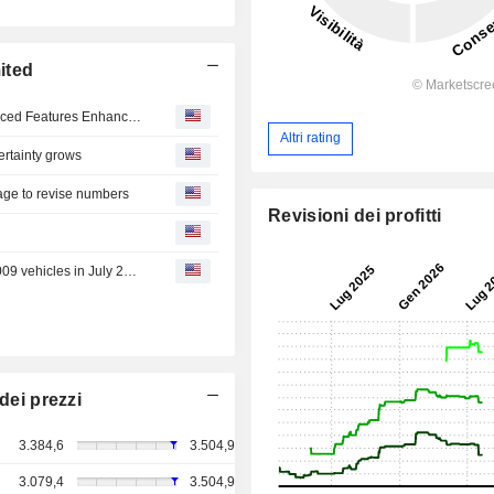
ited
Mahindra Elevates the Scorpio-N Experience with Advanced Features Enhancement
Altri rating
certainty grows
age to revise numbers
Revisioni dei profitti
Mahindra & Mahindra : Trucks & Buses Business sells 3009 vehicles in July 2026
dei prezzi
3.384,6
3.504,9
3.079,4
3.504,9