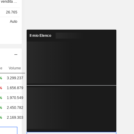
 vendita di
tro (4%):
26.765
vendita di
ili, servizi
Auto
presenta il
Il mio Elenco
ne
Volume
%
3.299.237
3%
1.656.879
%
1.970.549
%
2.450.782
%
2.169.303