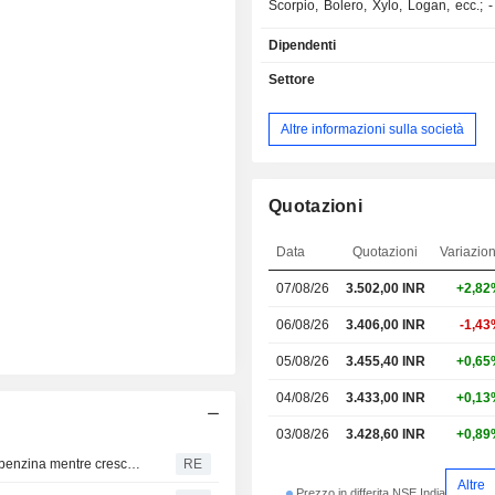
Scorpio, Bolero, Xylo, Logan, ecc.; -
trattori agricoli (34,1%); - al
Dipendenti
principalmente servizi finanziari, 
veicoli a due ruote e parti di automob
Settore
IT e sviluppo immobiliare. L'India rap
93,3% delle vendite nette.
Altre informazioni sulla società
Quotazioni
Data
Quotazioni
Variazio
07/08/26
3.502,00 INR
+2,82
06/08/26
3.406,00 INR
-1,4
05/08/26
3.455,40 INR
+0,65
04/08/26
3.433,00 INR
+0,13
03/08/26
3.428,60 INR
+0,89
India: le auto a carburante alternativo insidiano quelle a benzina mentre cresce l'incertezza sull'E20
RE
Altre
Prezzo in differita NSE India