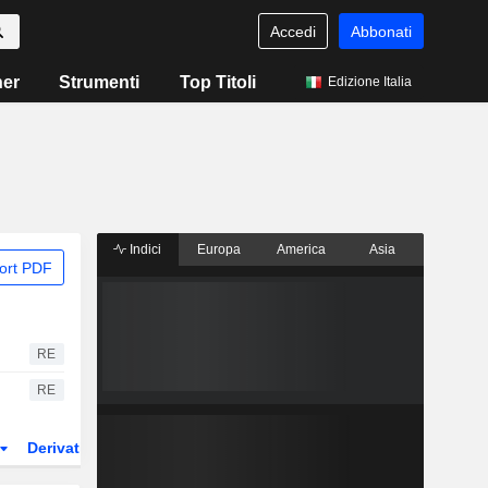
Accedi
Abbonati
ner
Strumenti
Top Titoli
Edizione Italia
Indici
Europa
America
Asia
ort PDF
RE
RE
Derivati
ETF