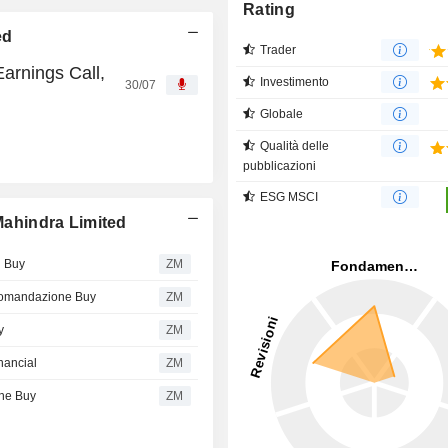
Rating
ed
Trader
arnings Call,
Investimento
30/07
Globale
Qualità delle
pubblicazioni
ESG MSCI
 Mahindra Limited
g Buy
ZM
comandazione Buy
ZM
y
ZM
nancial
ZM
ane Buy
ZM