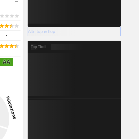
Altri top & flop
-
Top Titoli
AA