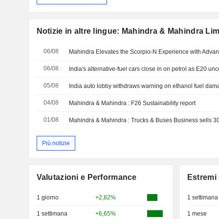
Notizie in altre lingue: Mahindra & Mahindra Lim
06/08
06/08
India's alternative-fuel cars close in on petrol as E20 un
05/08
India auto lobby withdraws warning on ethanol fuel dam
04/08
Mahindra & Mahindra : F26 Sustainability report
01/08
Più notizie
Valutazioni e Performance
Estremi 
1 giorno
+2,82%
1 settimana
1 settimana
+6,65%
1 mese