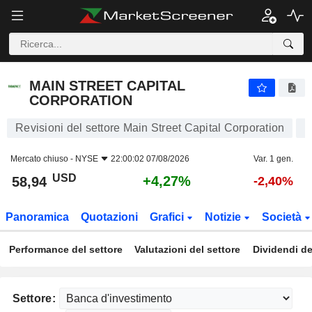
MAIN STREET CAPITAL CORPORATION
58,94
$
+4,27%
MAIN STREET CAPITAL
CORPORATION
Revisioni del settore Main Street Capital Corporation
Mercato chiuso -
NYSE
22:00:02 07/08/2026
Var. 1 gen.
USD
+4,27%
58,94
-2,40%
Panoramica
Quotazioni
Grafici
Notizie
Società
Performance del settore
Valutazioni del settore
Dividendi de
Settore: