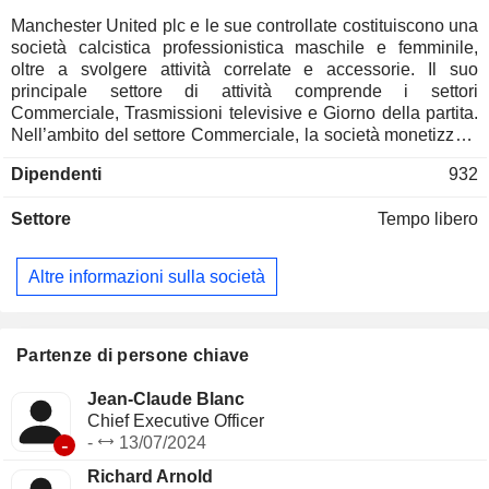
Manchester United plc e le sue controllate costituiscono una
società calcistica professionistica maschile e femminile,
oltre a svolgere attività correlate e accessorie. Il suo
principale settore di attività comprende i settori
Commerciale, Trasmissioni televisive e Giorno della partita.
Nell’ambito del settore Commerciale, la società monetizza il
proprio marchio globale attraverso due flussi di ricavi:
Dipendenti
932
sponsorizzazioni e vendita al dettaglio, merchandising,
abbigliamento e licenze di prodotti. Trae vantaggio dalla
Settore
Tempo libero
distribuzione di contenuti calcistici in diretta sia direttamente,
attraverso i ricavi che ne ricava, sia indirettamente, grazie
alla maggiore visibilità globale offerta ai propri partner
Altre informazioni sulla società
commerciali. La sua attività di trasmissione televisiva
riguarda i diritti televisivi relativi alla Premier League, alle
competizioni per club UEFA e ad altre competizioni. Inoltre,
il suo canale televisivo globale interamente di proprietà,
Partenze di persone chiave
MUTV, trasmette i programmi del Manchester United in tutto
il mondo. Matchday gestisce Old Trafford, uno stadio di
Jean-Claude Blanc
calcio con circa 74.233 posti a sedere, comprese le tribune
Chief Executive Officer
accessibili che ospitano 556 tifosi con disabilità.
-
-
13/07/2024
Richard Arnold