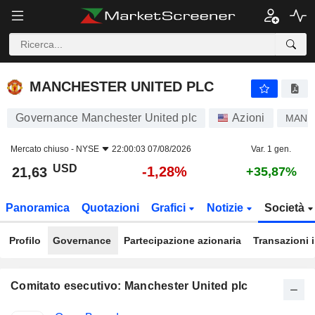
MANCHESTER UNITED PLC
21,63
$
-1,28%
MANCHESTER UNITED PLC
Governance Manchester United plc
Azioni
MANU
Mercato chiuso -
NYSE
22:00:03 07/08/2026
Var. 1 gen.
USD
-1,28%
21,63
+35,87%
Panoramica
Quotazioni
Grafici
Notizie
Società
Profilo
Governance
Partecipazione azionaria
Transazioni 
Comitato esecutivo: Manchester United plc
Posizioni