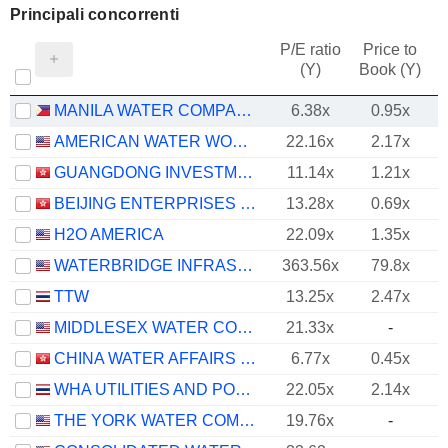
Principali concorrenti
P/E ratio
Price to
(Y)
Book (Y)
MANILA WATER COMPANY, INC.
6.38x
0.95x
AMERICAN WATER WORKS COMPANY, INC.
22.16x
2.17x
GUANGDONG INVESTMENT LIMITED
11.14x
1.21x
BEIJING ENTERPRISES WATER GROUP LIMITED
13.28x
0.69x
H2O AMERICA
22.09x
1.35x
WATERBRIDGE INFRASTRUCTURE LLC
363.56x
79.8x
TTW
13.25x
2.47x
MIDDLESEX WATER COMPANY
21.33x
-
CHINA WATER AFFAIRS GROUP LIMITED
6.77x
0.45x
WHA UTILITIES AND POWER
22.05x
2.14x
THE YORK WATER COMPANY
19.76x
-