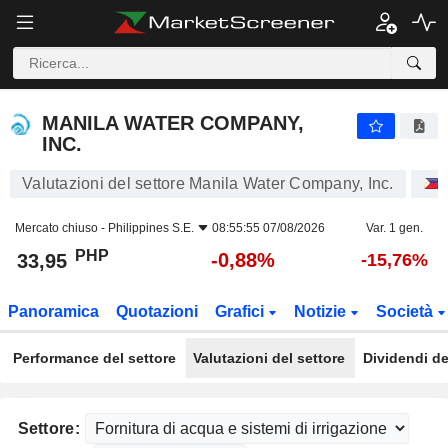
MANILA WATER COMPANY, INC.
33,95
₱
-0,88%
MANILA WATER COMPANY,
INC.
Valutazioni del settore Manila Water Company, Inc.
Mercato chiuso -
Philippines S.E.
08:55:55 07/08/2026
Var. 1 gen.
PHP
-0,88%
33,95
-15,76%
Panoramica
Quotazioni
Grafici
Notizie
Società
Performance del settore
Valutazioni del settore
Dividendi de
Settore: