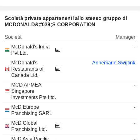
Scoietà private appartenenti allo stesso gruppo di
MCDONALD&#039;S CORPORATION
Società
Manager
McDonald's India
-
Pvt Ltd.
McDonald's
Annemarie Swijtink
Restaurants of
Canada Ltd.
MCD APMEA
-
Singapore
Investments Pte Ltd.
McD Europe
-
Franchising SARL
McD Global
-
Franchising Ltd.
McD Asia Pacific
-