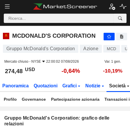
MCDONALD'S CORPORATION
274,48
$
-0,64%
MCDONALD'S CORPORATION
Gruppo McDonald's Corporation
Azione
MCD
US
Mercato chiuso -
NYSE
22:00:02 07/08/2026
Var. 1 gen.
USD
-0,64%
274,48
-10,19%
Panoramica
Quotazioni
Grafici
Notizie
Società
Profilo
Governance
Partecipazione azionaria
Transazioni 
Gruppo McDonald's Corporation: grafico delle
relazioni