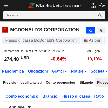
MCDONALD'S CORPORATION
274,48
$
-0,64%
MCDONALD'S CORPORATION
Flusso di cassa McDonald's Corporation
Azioni
Mercato chiuso -
NYSE
22:00:02 07/08/2026
Var. 1 gen.
USD
-0,64%
274,48
-10,19%
Panoramica
Quotazioni
Grafici
Notizie
Società
Previsioni degli analisti
Conto economico
Bilancio
Flusso
Conto economico
Bilancio
Flusso di cassa
Ratio f
Annuale