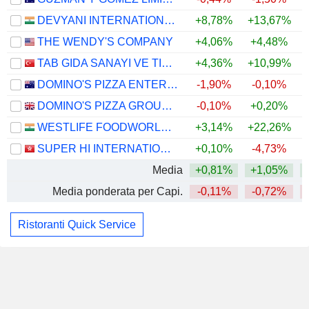
DEVYANI INTERNATIONAL LIMITED
+8,78%
+13,67%
+
THE WENDY'S COMPANY
+4,06%
+4,48%
TAB GIDA SANAYI VE TICARET
+4,36%
+10,99%
+
DOMINO'S PIZZA ENTERPRISES LIMITED
-1,90%
-0,10%
+
DOMINO'S PIZZA GROUP PLC
-0,10%
+0,20%
WESTLIFE FOODWORLD LIMITED
+3,14%
+22,26%
+
SUPER HI INTERNATIONAL HOLDING LTD.
+0,10%
-4,73%
Media
+0,81%
+1,05%
Media ponderata per Capi.
-0,11%
-0,72%
Ristoranti Quick Service