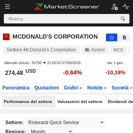
MCDONALD'S CORPORATION
274,48
$
-0,64%
MCDONALD'S CORPORATION
Settore McDonald's Corporation
Azioni
MCD
Mercato chiuso -
NYSE
22:00:02 07/08/2026
Var. 1 gen.
USD
-0,64%
274,48
-10,19%
Panoramica
Quotazioni
Grafici
Notizie
Società
Performance del settore
Valutazioni del settore
Dividendi de
Settore:
Regione: