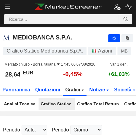
MEDIOBANCA S.P.A.
28,64
€
-0,45%
MEDIOBANCA S.P.A.
Grafico Statico Mediobanca S.p.A.
Azioni
MB
Mercato chiuso -
Borsa Italiana
17:45:00 07/08/2026
Var. 1 gen.
EUR
-0,45%
28,64
+61,03%
Panoramica
Quotazioni
Grafici
Notizie
Società
Analisi Tecnica
Grafico Statico
Grafico Total Return
Grafi
Periodo
Periodo