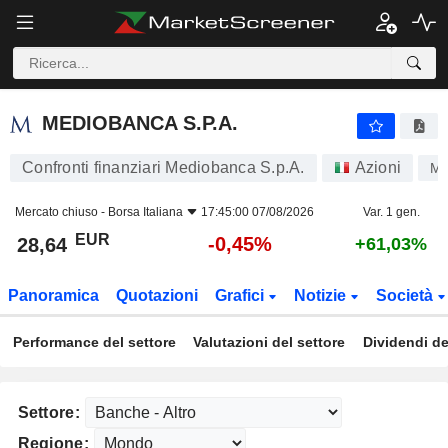
MEDIOBANCA S.P.A.
28,64
€
-0,45%
MEDIOBANCA S.P.A.
Confronti finanziari Mediobanca S.p.A.
Azioni
M
Mercato chiuso -
Borsa Italiana
17:45:00 07/08/2026
Var. 1 gen.
EUR
-0,45%
28,64
+61,03%
Panoramica
Quotazioni
Grafici
Notizie
Società
Performance del settore
Valutazioni del settore
Dividendi de
Settore:
Regione: