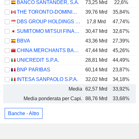
BANCO SANTANDER, S.A.
73,25 Mrd
22,6%
THE TORONTO-DOMINION BANK
39,76 Mrd
35,84%
DBS GROUP HOLDINGS LTD
17,8 Mrd
47,74%
SUMITOMO MITSUI FINANCIAL GROUP, INC.
30,47 Mrd
32,67%
BBVA
43,36 Mrd
27,39%
CHINA MERCHANTS BANK CO., LTD.
47,44 Mrd
45,26%
UNICREDIT S.P.A.
28,81 Mrd
44,49%
BNP PARIBAS
60,14 Mrd
23,87%
INTESA SANPAOLO S.P.A.
32,02 Mrd
34,18%
Media
62,57 Mrd
33,92%
Media ponderata per Capi.
88,76 Mrd
33,68%
Banche - Altro