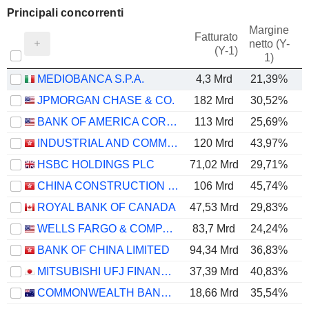
Principali concorrenti
Margine
Fatturato
netto (Y-
E
(Y-1)
1)
MEDIOBANCA S.P.A.
4,3 Mrd
21,39%
JPMORGAN CHASE & CO.
182 Mrd
30,52%
BANK OF AMERICA CORPORATION
113 Mrd
25,69%
INDUSTRIAL AND COMMERCIAL BANK OF CHINA LIMITED
120 Mrd
43,97%
HSBC HOLDINGS PLC
71,02 Mrd
29,71%
CHINA CONSTRUCTION BANK CORPORATION
106 Mrd
45,74%
ROYAL BANK OF CANADA
47,53 Mrd
29,83%
WELLS FARGO & COMPANY
83,7 Mrd
24,24%
BANK OF CHINA LIMITED
94,34 Mrd
36,83%
MITSUBISHI UFJ FINANCIAL GROUP, INC.
37,39 Mrd
40,83%
COMMONWEALTH BANK OF AUSTRALIA
18,66 Mrd
35,54%