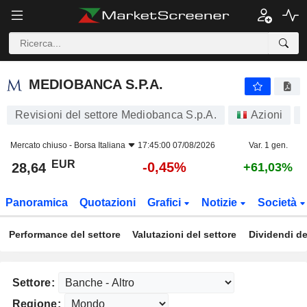
MEDIOBANCA S.P.A.
28,64
€
-0,45%
MEDIOBANCA S.P.A.
Revisioni del settore Mediobanca S.p.A.
Azioni
Mercato chiuso -
Borsa Italiana
17:45:00 07/08/2026
Var. 1 gen.
EUR
-0,45%
28,64
+61,03%
Panoramica
Quotazioni
Grafici
Notizie
Società
Performance del settore
Valutazioni del settore
Dividendi de
Settore:
Regione: