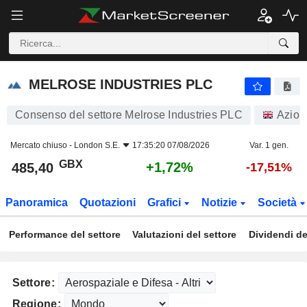
MELROSE INDUSTRIES PLC
485,40
p
+1,72%
MELROSE INDUSTRIES PLC
Consenso del settore Melrose Industries PLC
Azion
Mercato chiuso -
London S.E.
17:35:20 07/08/2026
Var. 1 gen.
GBX
+1,72%
485,40
-17,51%
Panoramica
Quotazioni
Grafici
Notizie
Società
Performance del settore
Valutazioni del settore
Dividendi de
Settore:
Regione: