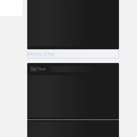
Altri top & flop
Top Titoli