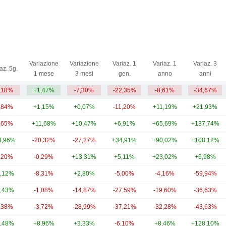
Variazione
Variazione
Variaz. 1
Variaz. 1
Variaz. 3
az. 5g.
1 mese
3 mesi
gen.
anno
anni
,18%
+1,47%
-7,30%
-22,35%
-8,61%
-34,67%
,84%
+1,15%
+0,07%
-11,20%
+11,19%
+21,93%
,65%
+11,68%
+10,47%
+6,91%
+65,69%
+137,74%
3,96%
-20,32%
-27,27%
+34,91%
+90,02%
+108,12%
,20%
-0,29%
+13,31%
+5,11%
+23,02%
+6,98%
,12%
-8,31%
+2,80%
-5,00%
-4,16%
-59,94%
,43%
-1,08%
-14,87%
-27,59%
-19,60%
-36,63%
,38%
-3,72%
-28,99%
-37,21%
-32,28%
-43,63%
,48%
+8,96%
+3,33%
-6,10%
+8,46%
+128,10%