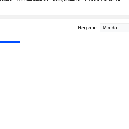
 settore
Confronti finanziari
Rating di settore
Consenso del settore
Regione: