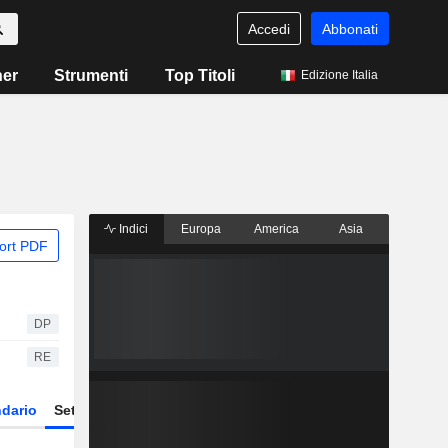
Accedi
Abbonati
ner
Strumenti
Top Titoli
Edizione Italia
Indici
Europa
America
Asia
ort PDF
DP
RE
dario
Settore
Derivati
ETF