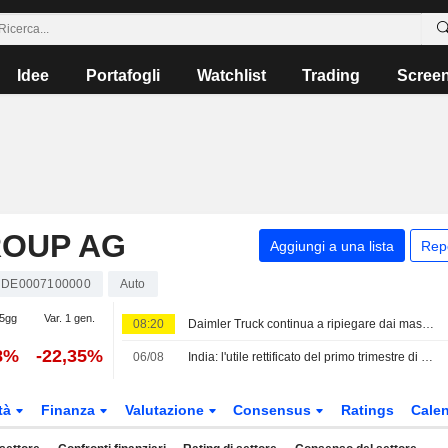
Idee
Portafogli
Watchlist
Trading
Scree
ROUP AG
Aggiungi a una lista
Rep
DE0007100000
Auto
 5gg
Var. 1 gen.
08:20
Daimler Truck continua a ripiegare dai massimi storici
8%
-22,35%
06/08
India: l'utile rettificato del primo trimestre di Samvardhana Motherson balza del 54% grazie alla forte domanda di componenti auto
tà
Finanza
Valutazione
Consensus
Ratings
Calen