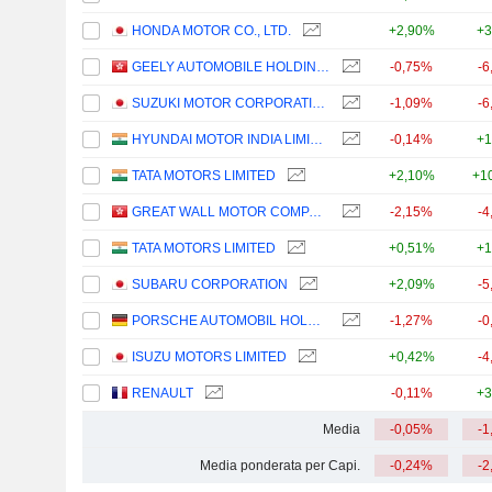
HONDA MOTOR CO., LTD.
+2,90%
+3
GEELY AUTOMOBILE HOLDINGS LIMITED
-0,75%
-6
SUZUKI MOTOR CORPORATION
-1,09%
-6
HYUNDAI MOTOR INDIA LIMITED
-0,14%
+1
TATA MOTORS LIMITED
+2,10%
+1
GREAT WALL MOTOR COMPANY LIMITED
-2,15%
-4
TATA MOTORS LIMITED
+0,51%
+1
SUBARU CORPORATION
+2,09%
-5
PORSCHE AUTOMOBIL HOLDING SE
-1,27%
-0
ISUZU MOTORS LIMITED
+0,42%
-4
RENAULT
-0,11%
+3
Media
-0,05%
-1
Media ponderata per Capi.
-0,24%
-2