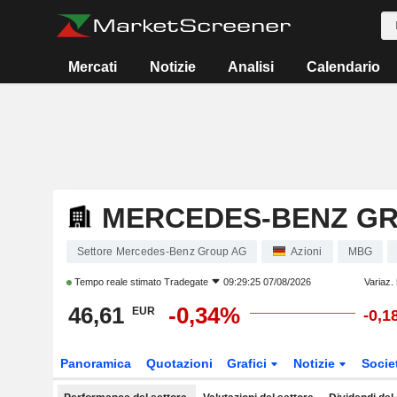
Mercati
Notizie
Analisi
Calendario
MERCEDES-BENZ G
Settore Mercedes-Benz Group AG
Azioni
MBG
Tempo reale stimato
Tradegate
09:29:25 07/08/2026
Variaz.
46,61
-0,34%
EUR
-0,1
Panoramica
Quotazioni
Grafici
Notizie
Socie