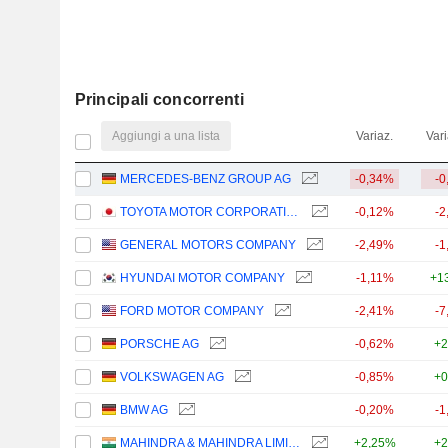
Principali concorrenti
Aggiungi a una lista
Variaz.
Vari
MERCEDES-BENZ GROUP AG
-0,34%
-0
TOYOTA MOTOR CORPORATION
-0,12%
-2
GENERAL MOTORS COMPANY
-2,49%
-1
HYUNDAI MOTOR COMPANY
-1,11%
+1
FORD MOTOR COMPANY
-2,41%
-7
PORSCHE AG
-0,62%
+2
VOLKSWAGEN AG
-0,85%
+0
BMW AG
-0,20%
-1
MAHINDRA & MAHINDRA LIMITED
+2,25%
+2