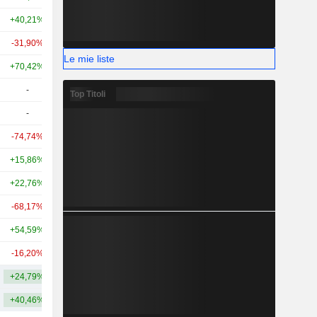
+40,21%
+68,19%
40,19 Mrd
-31,90%
+223,73%
25,52 Mrd
Le mie liste
+70,42%
+129,04%
24,08 Mrd
-
-
18,87 Mrd
Top Titoli
-
-
17,77 Mrd
-74,74%
+3,85%
17,12 Mrd
+15,86%
-32,79%
13,29 Mrd
+22,76%
-33,35%
11,19 Mrd
-68,17%
-37,73%
10,25 Mrd
+54,59%
+84,12%
9,89 Mrd
-16,20%
-63,21%
8,84 Mrd
+24,79%
+68,33%
41,83 Mrd
+40,46%
+108,35%