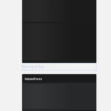
Altri top & flop
Valute/Forex