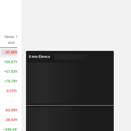
Variaz. 5
Variaz. 10
Capi.($)
anni
anni
-37,46%
-23,75%
49,84 Mrd
Il mio Elenco
+50,87%
+146,08%
223 Mrd
+57,93%
+182,27%
76,29 Mrd
+79,78%
+200,75%
65,43 Mrd
-0,07%
+13,13%
54,99 Mrd
-
-
45,71 Mrd
-63,49%
-39,11%
43,92 Mrd
-28,43%
-24,67%
40,45 Mrd
+349,44%
+365,05%
39,96 Mrd