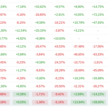
,54%
+7,16%
+33,62%
+9,57%
+8,90%
+14,75%
,97%
-4,16%
-18,85%
+2,91%
+0,05%
+72,15%
,23%
-8,15%
+9,58%
-16,21%
+10,79%
+47,93%
,30%
+11,54%
+20,33%
-3,87%
+3,21%
-
0,77%
+6,92%
+6,96%
+10,63%
-
-
,85%
+0,12%
-29,47%
-43,53%
-37,48%
-17,56%
,68%
+0,89%
-3,84%
-6,00%
-46,65%
-43,33%
,45%
-0,23%
+9,58%
-24,37%
-10,71%
-1,61%
,52%
+1,27%
-9,63%
-28,28%
-18,69%
-45,09%
,70%
-4,18%
+5,60%
-6,15%
+19,24%
+26,98%
,30%
+6,95%
-9,57%
-20,50%
-11,31%
-26,27%
,86%
+0,38%
-1,71%
-9,42%
+2,69%
+14,22%
,28%
+0,03%
-1,36%
-6,16%
+13,94%
+28,00%