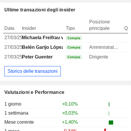
Ultime transazioni degli insider
Posizione
Data
Insider
Tipo
principale
Qua
27/03/25
Michaela Freifrau von Glenck
Compra
27/03/25
Belén Garijo López
Amministratore delegato
Compra
27/03/25
Peter Guenter
Dirigente
Compra
Storico delle transazioni
Valutazioni e Performance
1 giorno
+0,10%
1 settimana
+0,03%
Mese corrente
+1,40%