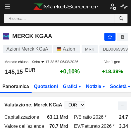
MERCK KGAA
145,15
€
+0,10%
MERCK KGAA
Azioni Merck KGaA
Azioni
MRK
DE000659990
Mercato chiuso -
Xetra
17:38:52 06/08/2026
Var. 1 gen.
EUR
+0,10%
145,15
+18,39%
Panoramica
Quotazioni
Grafici
Notizie
Società
Valutazione: Merck KGaA
Capitalizzazione
63,11 Mrd
P/E ratio 2026 *
24,7x
Valore dell'azienda
70,7 Mrd
EV/Fatturato 2026 *
3,34x