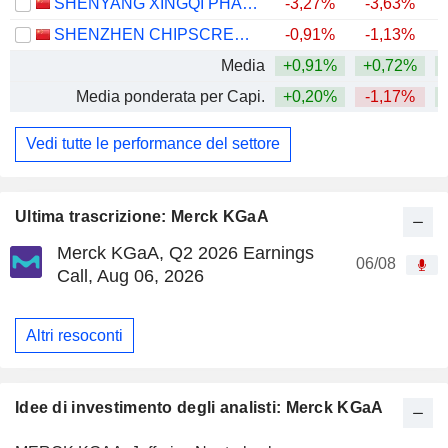
SHENYANG XINGQI PHARMACEUTICAL CO.,LTD.
-3,27%
-3,63%
SHENZHEN CHIPSCREEN BIOSCIENCES CO., LTD.
-0,91%
-1,13%
Media
+0,91%
+0,72%
Media ponderata per Capi.
+0,20%
-1,17%
+
Vedi tutte le performance del settore
Ultima trascrizione: Merck KGaA
Merck KGaA, Q2 2026 Earnings
06/08
Call, Aug 06, 2026
Altri resoconti
Idee di investimento degli analisti: Merck KGaA