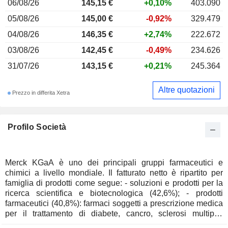
06/08/26
145,15 €
+0,10%
403.090
05/08/26
145,00 €
-0,92%
329.479
04/08/26
146,35 €
+2,74%
222.672
03/08/26
142,45 €
-0,49%
234.626
31/07/26
143,15 €
+0,21%
245.364
Altre quotazioni
Prezzo in differita Xetra
Profilo Società
Merck KGaA è uno dei principali gruppi farmaceutici e
chimici a livello mondiale. Il fatturato netto è ripartito per
famiglia di prodotti come segue: - soluzioni e prodotti per la
ricerca scientifica e biotecnologica (42,6%); - prodotti
farmaceutici (40,8%): farmaci soggetti a prescrizione medica
per il trattamento di diabete, cancro, sclerosi multipla,
infertilità, malattie cardiovascolari, disturbi del sistema