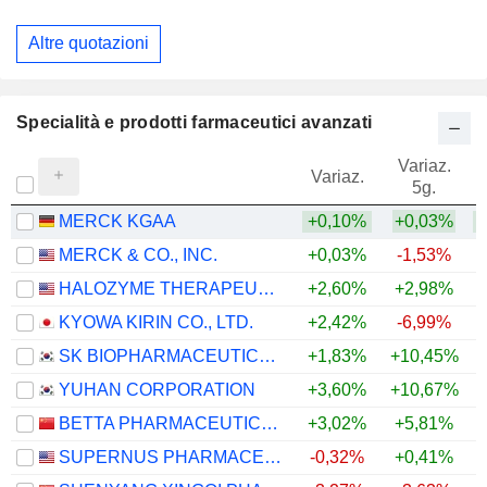
Altre quotazioni
Specialità e prodotti farmaceutici avanzati
Variaz.
V
Variaz.
5g.
MERCK KGAA
+0,10%
+0,03%
+
MERCK & CO., INC.
+0,03%
-1,53%
+
HALOZYME THERAPEUTICS, INC.
+2,60%
+2,98%
+
KYOWA KIRIN CO., LTD.
+2,42%
-6,99%
SK BIOPHARMACEUTICALS CO., LTD.
+1,83%
+10,45%
YUHAN CORPORATION
+3,60%
+10,67%
BETTA PHARMACEUTICALS CO., LTD.
+3,02%
+5,81%
SUPERNUS PHARMACEUTICALS, INC.
-0,32%
+0,41%
+