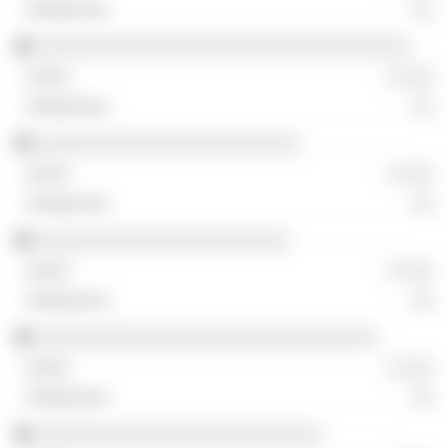
░░
░░░░░░░░░░░░░░░░░░░░░░░░░░░░░░░░░░
░ ░░░
░░
░░░░░░░░░░░░░░░░░░░░░░░░
░ ░░░
░░
░░░░░░░░░░░░░░░░░░░░░░░
░ ░░░
░░
░░░░░░░░░░░░░░░░░░░░░░░░░░░░░░░
░ ░░░
░░
░░░░░░░░░░░░░░░░░░░░░░░░░░