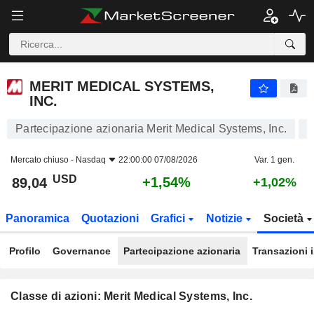
MERIT MEDICAL SYSTEMS, INC.
89,04
$
+1,54%
MERIT MEDICAL SYSTEMS,
INC.
Partecipazione azionaria Merit Medical Systems, Inc.
Mercato chiuso -
Nasdaq
22:00:00 07/08/2026
Var. 1 gen.
USD
+1,54%
89,04
+1,02%
Panoramica
Quotazioni
Grafici
Notizie
Società
Profilo
Governance
Partecipazione azionaria
Transazioni 
Classe di azioni: Merit Medical Systems, Inc.