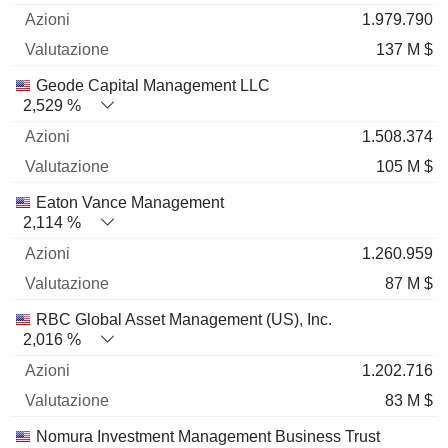
1.979.790
137 M $
Geode Capital Management LLC
2,529 %
1.508.374
105 M $
Eaton Vance Management
2,114 %
1.260.959
87 M $
RBC Global Asset Management (US), Inc.
2,016 %
1.202.716
83 M $
Nomura Investment Management Business Trust