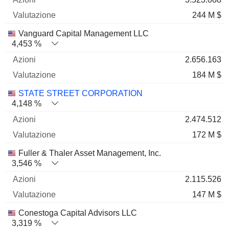
244 M $
Vanguard Capital Management LLC
4,453 %
2.656.163
184 M $
STATE STREET CORPORATION
4,148 %
2.474.512
172 M $
Fuller & Thaler Asset Management, Inc.
3,546 %
2.115.526
147 M $
Conestoga Capital Advisors LLC
3,319 %