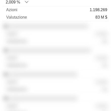
2,009 %
1.198.269
83 M $
░░░░░░░░░░░░░░░░░░░░░░░░░░░░░
░ ░░░
░░
░░░░░░░░░░░░░░░░░░░░░░░░░░░░░░
░ ░░░
░░
░░░░░░░░░░░░░░░░░░░░░░░░░
░ ░░░
░░
░░░░░░░░░░░░░░░░░░░░░░░░░
░ ░░░