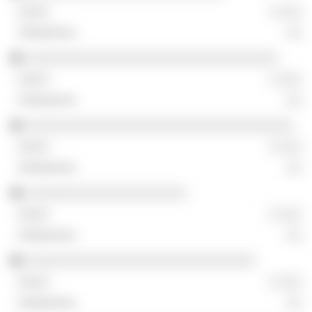
░ ░░░
░░
░░░░░░░░░░░░░░░░░░░░░░░░░░░░░░░░░
░ ░░░
░░
░░░░░░░░░░░░░░░░░░░░░░░░░░░░░░░░░░░
░ ░░░
░░
░░░░░░░░░░░░░░░░░░░░░
░ ░░░
░░
░░░░░░░░░░░░░░░░░░░░░░░░░░░░░░
░ ░░░
░░