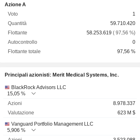
Flottante
Azione A
Voto
Quantità
Flottante
Autocontrollo
totale
1
59.710.420
58.253.619
( 97,56 %)
0
97,56 %
Principali azionisti: Merit Medical Systems, Inc.
Nome
Azioni
%
Valutazione
BlackRock Advisors LLC
15,05 %
8.978.337
623 M $
Vanguard Portfolio Management LLC
5,906 %
3.523.088