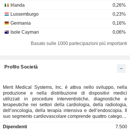
Irlanda
0,26%
Lussemburgo
0,23%
Germania
0,16%
Isole Cayman
0,06%
Belgio
0,06%
Basato sulle 1000 partecipazioni più importanti
Italia
0,04%
Spagna
0,02%
Profilo Società
Danimarca
0,01%
Merit Medical Systems, Inc. è attiva nello sviluppo, nella
produzione e nella distribuzione di dispositivi medici
utilizzati in procedure interventistiche, diagnostiche e
terapeutiche nei settori della cardiologia, della radiologia,
dell’oncologia, della terapia intensiva e dell’endoscopia. Il
suo segmento cardiovascolare comprende quattro categorie
di prodotti: interventi periferici, interventi cardiaci, soluzioni
Dipendenti
7.500
procedurali personalizzate e produzione di apparecchiature