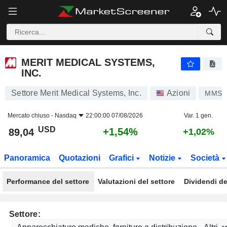
MERIT MEDICAL SYSTEMS, INC.
89,04
$
+1,54%
MERIT MEDICAL SYSTEMS,
INC.
Settore Merit Medical Systems, Inc.
Azioni
MMSI
Mercato chiuso -
Nasdaq
22:00:00 07/08/2026
Var. 1 gen.
USD
+1,54%
89,04
+1,02%
Panoramica
Quotazioni
Grafici
Notizie
Società
Performance del settore
Valutazioni del settore
Dividendi de
Settore: