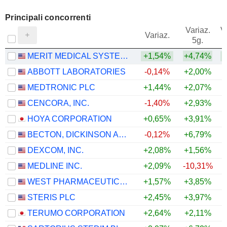
Principali concorrenti
Variaz.
V
Variaz.
5g.
MERIT MEDICAL SYSTEMS, INC.
+1,54%
+4,74%
+
ABBOTT LABORATORIES
-0,14%
+2,00%
+
MEDTRONIC PLC
+1,44%
+2,07%
CENCORA, INC.
-1,40%
+2,93%
HOYA CORPORATION
+0,65%
+3,91%
BECTON, DICKINSON AND COMPANY
-0,12%
+6,79%
+
DEXCOM, INC.
+2,08%
+1,56%
+
MEDLINE INC.
+2,09%
-10,31%
WEST PHARMACEUTICAL SERVICES, INC.
+1,57%
+3,85%
STERIS PLC
+2,45%
+3,97%
+
TERUMO CORPORATION
+2,64%
+2,11%