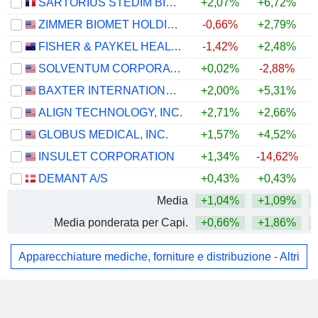
SARTORIUS STEDIM BIOTECH
+2,07%
+6,72%
ZIMMER BIOMET HOLDINGS, INC.
-0,66%
+2,79%
FISHER & PAYKEL HEALTHCARE CORPORATION LIMITED
-1,42%
+2,48%
SOLVENTUM CORPORATION
+0,02%
-2,88%
BAXTER INTERNATIONAL INC.
+2,00%
+5,31%
+
ALIGN TECHNOLOGY, INC.
+2,71%
+2,66%
GLOBUS MEDICAL, INC.
+1,57%
+4,52%
INSULET CORPORATION
+1,34%
-14,62%
DEMANT A/S
+0,43%
+0,43%
Media
+1,04%
+1,09%
Media ponderata per Capi.
+0,66%
+1,86%
Apparecchiature mediche, forniture e distribuzione - Altri