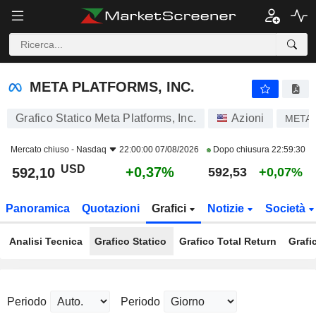
META PLATFORMS, INC.
592,10
$
+0,37%
META PLATFORMS, INC.
Grafico Statico Meta Platforms, Inc.
Azioni
META
Mercato chiuso -
Nasdaq
22:00:00 07/08/2026
Dopo chiusura
22:59:30
USD
+0,37%
592,10
592,53
+0,07%
Panoramica
Quotazioni
Grafici
Notizie
Società
Analisi Tecnica
Grafico Statico
Grafico Total Return
Grafi
Periodo
Periodo