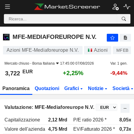
MFE-MEDIAFOREUROPE N.V.
3,722
€
+2,25%
MFE-MEDIAFOREUROPE N.V.
Azioni MFE-Mediaforeurope N.V.
Azioni
MFEB
Mercato chiuso -
Borsa Italiana
17:45:00 07/08/2026
Var. 1 gen.
EUR
+2,25%
3,722
-9,44%
Panoramica
Quotazioni
Grafici
Notizie
Società
Valutazione: MFE-Mediaforeurope N.V.
Capitalizzazione
2,12 Mrd
P/E ratio 2026 *
8,05x
Valore dell'azienda
4,75 Mrd
EV/Fatturato 2026 *
0,73x