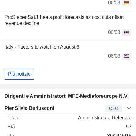
06/08
ProSiebenSat.1 beats profit forecasts as cost cuts offset
revenue decline
06/08
Italy - Factors to watch on August 6
06/08
Più notizie
Dirigenti e Amministratori: MFE-Mediaforeurope N.V.
Manager
Titolo
Età
Da
Pier Silvio Berlusconi
CEO
Amministratore Delegato
57
30/04/2015