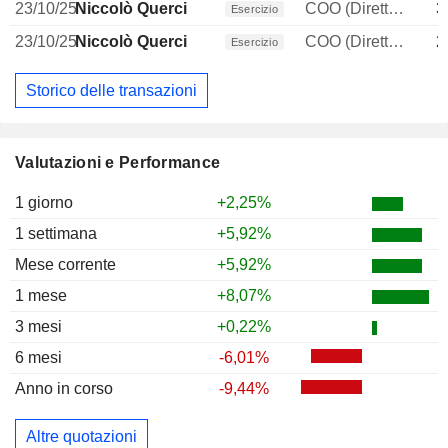
23/10/25
Niccolò Querci
COO (Direttore operativo)
3
Esercizio
23/10/25
Niccolò Querci
COO (Direttore operativo)
2
Esercizio
Storico delle transazioni
Valutazioni e Performance
1 giorno
+2,25%
1 settimana
+5,92%
Mese corrente
+5,92%
1 mese
+8,07%
3 mesi
+0,22%
6 mesi
-6,01%
Anno in corso
-9,44%
Altre quotazioni