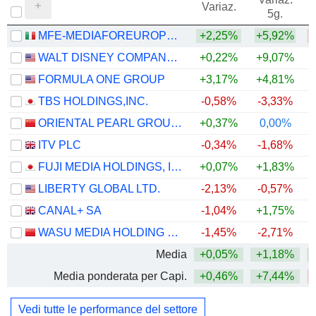
Variaz.
5g.
MFE-MEDIAFOREUROPE N.V.
+2,25%
+5,92%
WALT DISNEY COMPANY (THE)
+0,22%
+9,07%
FORMULA ONE GROUP
+3,17%
+4,81%
TBS HOLDINGS,INC.
-0,58%
-3,33%
+
ORIENTAL PEARL GROUP CO.,LTD.
+0,37%
0,00%
ITV PLC
-0,34%
-1,68%
FUJI MEDIA HOLDINGS, INC.
+0,07%
+1,83%
+
LIBERTY GLOBAL LTD.
-2,13%
-0,57%
CANAL+ SA
-1,04%
+1,75%
+
WASU MEDIA HOLDING CO.,LTD
-1,45%
-2,71%
Media
+0,05%
+1,18%
Media ponderata per Capi.
+0,46%
+7,44%
Vedi tutte le performance del settore