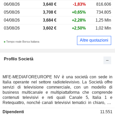
06/08/26
3,640 €
-1,83%
816.606
05/08/26
3,708 €
+0,65%
734.805
04/08/26
3,684 €
+2,28%
1,25 Mln
03/08/26
3,602 €
+2,50%
1,02 Mln
Altre quotazioni
Tempo reale Borsa Italiana
Profilo Società
MFE-MEDIAFOREUROPE NV è una società con sede in
Italia operante nel settore radiotelevisivo. La Società offre
servizi di televisione commerciale, con un modello di
business multicanale e multipiattaforma che comprende
contenuti televisivi e reti quali Canale 5, Italia 1 e
Retequattro, nonché canali televisivi tematici in chiaro, sia
lineari che non lineari/OTTV. È inoltre attiva
Dipendenti
11.551
nell’acquisizione, gestione, produzione e rivendita di