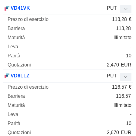
VD41VK
PUT
113,28
€
113,28
Illimitato
-
10
2,470
EUR
VD6LLZ
PUT
116,57
€
116,57
Illimitato
-
10
2,670
EUR