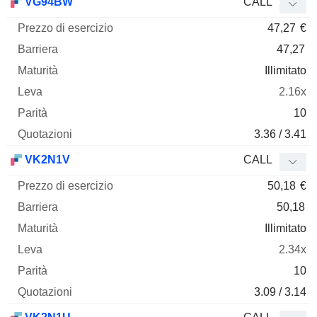
VG94BW
CALL
47,27
€
47,27
Illimitato
2.16x
10
3.36 / 3.41
VK2N1V
CALL
50,18
€
50,18
Illimitato
2.34x
10
3.09 / 3.14