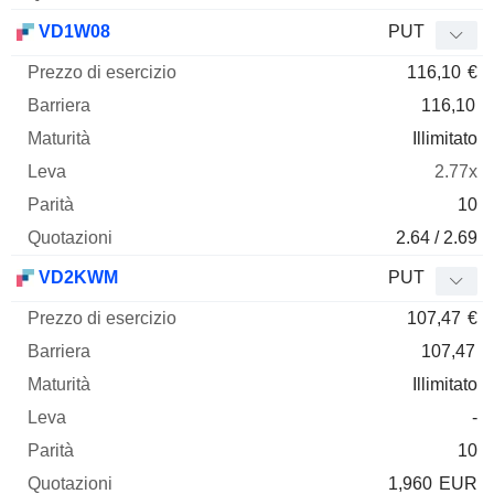
VD1W08
PUT
116,10
€
116,10
Illimitato
2.77x
10
2.64 / 2.69
VD2KWM
PUT
107,47
€
107,47
Illimitato
-
10
1,960
EUR