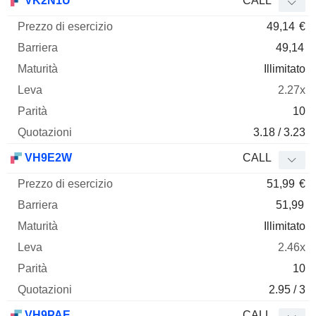
VK2N1U
CALL
49,14
€
49,14
Illimitato
2.27x
10
3.18 / 3.23
VH9E2W
CALL
51,99
€
51,99
Illimitato
2.46x
10
2.95 / 3
VH9PAE
CALL