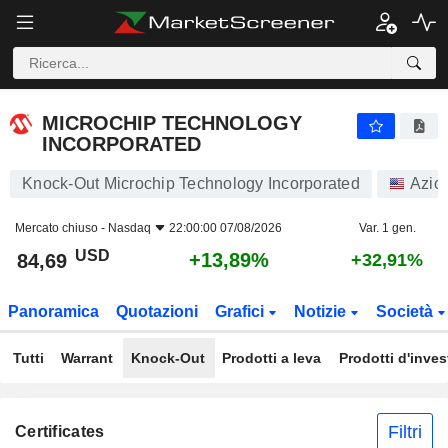
MICROCHIP TECHNOLOGY INCORPORATED
84,69
$
+13,89%
MICROCHIP TECHNOLOGY
INCORPORATED
Knock-Out Microchip Technology Incorporated
Azio
Mercato chiuso -
Nasdaq
22:00:00 07/08/2026
Var. 1 gen.
USD
+13,89%
84,69
+32,91%
Panoramica
Quotazioni
Grafici
Notizie
Società
Tutti
Warrant
Knock-Out
Prodotti a leva
Prodotti d'inve
Filtri
Certificates