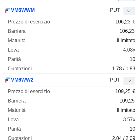
Prezzo
VM6WWM
PUT
di
106,23
€
esercizio
Barriera
Maturità
Elasticità
Mnemo
Tipo
Parità
106,23
Illimitato
4.08x
10
1.78 / 1.83
VM6WW2
PUT
109,25
€
109,25
Illimitato
3.57x
10
2.04 / 2.09