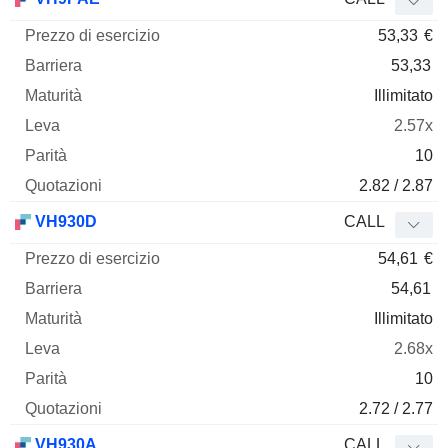
53,33
€
53,33
Illimitato
2.57x
10
2.82 / 2.87
VH930D
CALL
54,61
€
54,61
Illimitato
2.68x
10
2.72 / 2.77
VH930A
CALL