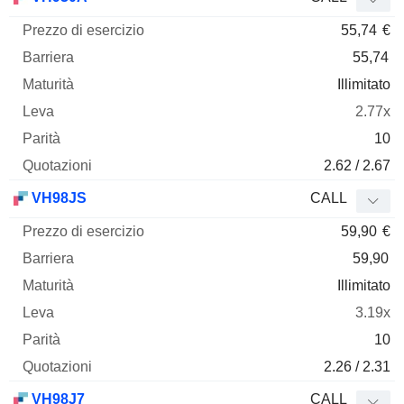
55,74
€
55,74
Illimitato
2.77x
10
2.62 / 2.67
VH98JS
CALL
59,90
€
59,90
Illimitato
3.19x
10
2.26 / 2.31
VH98J7
CALL