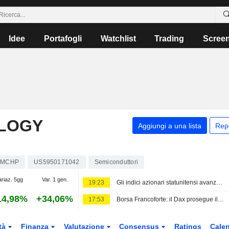
Idee
Portafogli
Watchlist
Trading
Scree
LOGY
Aggiungi a una lista
Rep
MCHP
US5950171042
Semiconduttori
ariaz. 5gg
Var. 1 gen.
19:23
Gli indici azionari statunitensi avanzano mentre crescono le scommesse su una pausa della Fed dopo il calo inatteso dei Nonfarm Payrolls
14,98%
+34,06%
17:53
Borsa Francoforte: il Dax prosegue il rally record dopo i dati sull'occupazione negli Stati Uniti
tà
Finanza
Valutazione
Consensus
Ratings
Calen