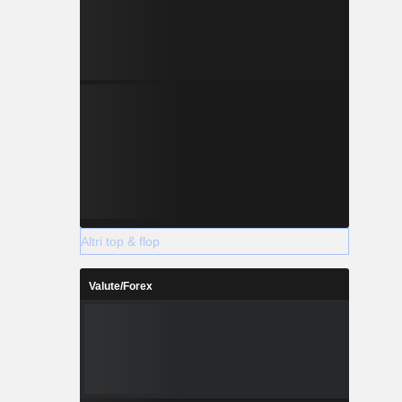
Altri top & flop
Valute/Forex