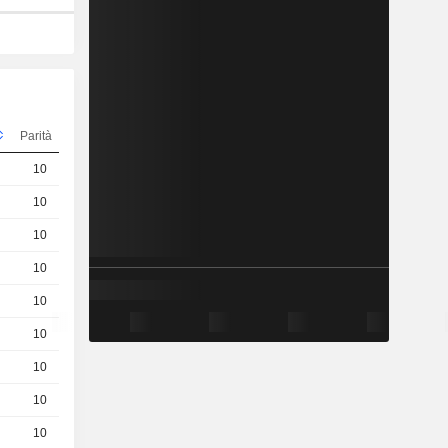
Parità
Quotazioni
10
0.058 / 0.068
10
0.89 / 0.9
10
0.099 / 0.109
10
0.35 / 0.36
10
0.157 / 0.167
10
1.49 / 1.5
10
2.59 / 2.6
10
0.31 / 0.32
10
0.91 / 0.92