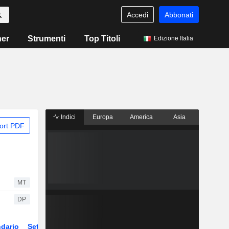
Accedi
Abbonati
ner
Strumenti
Top Titoli
Edizione Italia
Indici
Europa
America
Asia
ort PDF
MT
DP
dario
Settore
Derivati
ETF