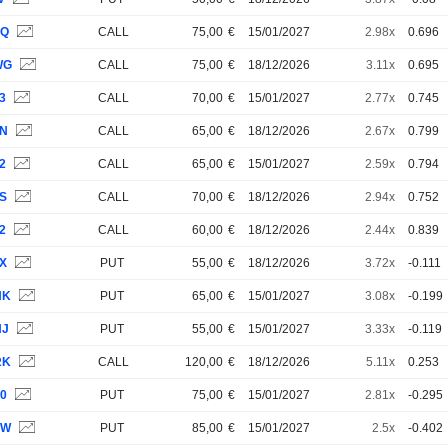
XQ
CALL
75,00
€
15/01/2027
2.98x
0.696
WG
CALL
75,00
€
18/12/2026
3.11x
0.695
3
CALL
70,00
€
15/01/2027
2.77x
0.745
ZN
CALL
65,00
€
18/12/2026
2.67x
0.799
2
CALL
65,00
€
15/01/2027
2.59x
0.794
ZS
CALL
70,00
€
18/12/2026
2.94x
0.752
2
CALL
60,00
€
18/12/2026
2.44x
0.839
SX
PUT
55,00
€
18/12/2026
3.72x
-0.111
NK
PUT
65,00
€
15/01/2027
3.08x
-0.199
NJ
PUT
55,00
€
15/01/2027
3.33x
-0.119
RK
CALL
120,00
€
18/12/2026
5.11x
0.253
70
PUT
75,00
€
15/01/2027
2.81x
-0.295
7W
PUT
85,00
€
15/01/2027
2.5x
-0.402