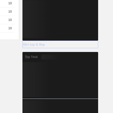
10
1,130
EUR
10
0,7200
EUR
10
0,4200
EUR
10
1,370
EUR
Altri top & flop
Top Titoli