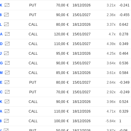
6K
PUT
70,00
€
18/12/2026
3.21x
-0.241
8
PUT
90,00
€
15/01/2027
2.36x
-0.455
L
CALL
80,00
€
18/12/2026
3.37x
0.642
QA
CALL
120,00
€
15/01/2027
4.7x
0.278
QD
CALL
110,00
€
15/01/2027
4.39x
0.349
J
CALL
95,00
€
18/12/2026
4.25x
0.464
QG
CALL
90,00
€
15/01/2027
3.64x
0.536
VM
CALL
85,00
€
18/12/2026
3.61x
0.584
QE
PUT
80,00
€
15/01/2027
2.64x
-0.349
QC
PUT
70,00
€
15/01/2027
2.92x
-0.249
VK
CALL
90,00
€
18/12/2026
3.96x
0.524
BA
CALL
110,00
€
18/12/2026
4.71x
0.329
8
CALL
100,00
€
18/12/2026
-5.84x
1
V
PUT
50,00
€
18/12/2026
3.87x
-0.08