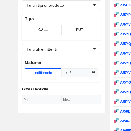
Tutti i tipi di prodotto
VJ5C
VJ5YP
Tipo
VJ5YV
CALL
PUT
VJ5Y
VJ5Y
Tutti gli emittenti
VJ5YV
Maturità
VJ5Y
Indifferente
VJ5Y
VJ5Y
Leva / Elasticità
VJ5Y
VJ5Y
VJ58
VJ58A
VJ6FF