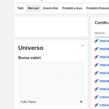
Tutti
Warrant
Knock-Out
Prodotti a leva
Prodotti d'inves
Certifi
Mnemo
VH63
Universo
VH62
VH63
Borsa valori
VH63
VH63
VH62
VH91
VJ5C6
Tutti i Paesi
VJ5C6