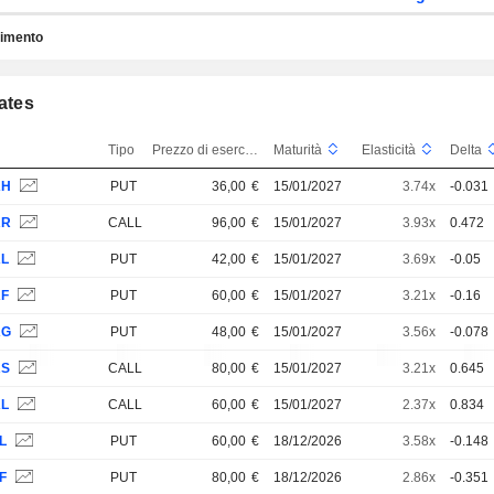
timento
cates
Tipo
Prezzo di esercizio
Maturità
Elasticità
Delta
AH
PUT
36,00
€
15/01/2027
3.74x
-0.031
RR
CALL
96,00
€
15/01/2027
3.93x
0.472
AL
PUT
42,00
€
15/01/2027
3.69x
-0.05
AF
PUT
60,00
€
15/01/2027
3.21x
-0.16
AG
PUT
48,00
€
15/01/2027
3.56x
-0.078
RS
CALL
80,00
€
15/01/2027
3.21x
0.645
AL
CALL
60,00
€
15/01/2027
2.37x
0.834
L
PUT
60,00
€
18/12/2026
3.58x
-0.148
F
PUT
80,00
€
18/12/2026
2.86x
-0.351