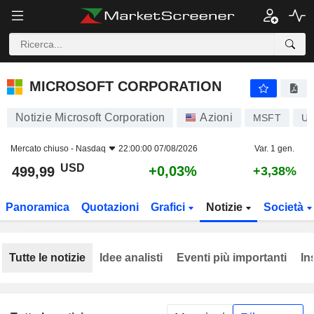
MICROSOFT CORPORATION
499,99
$
+0,03%
MICROSOFT CORPORATION
Notizie Microsoft Corporation
Azioni
MSFT
US
Mercato chiuso -
Nasdaq
22:00:00 07/08/2026
Var. 1 gen.
USD
+0,03%
499,99
+3,38%
Panoramica
Quotazioni
Grafici
Notizie
Società
Tutte le notizie
Idee analisti
Eventi più importanti
In