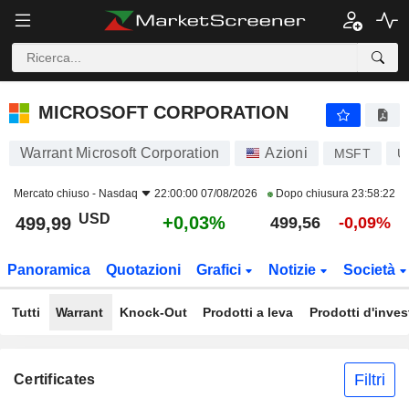
MICROSOFT CORPORATION
499,99
$
+0,03%
MICROSOFT CORPORATION
Warrant Microsoft Corporation
Azioni
MSFT
U
Mercato chiuso -
Nasdaq
22:00:00 07/08/2026
Dopo chiusura
23:58:22
USD
+0,03%
499,99
499,56
-0,09%
Panoramica
Quotazioni
Grafici
Notizie
Società
Tutti
Warrant
Knock-Out
Prodotti a leva
Prodotti d'inve
Filtri
Certificates