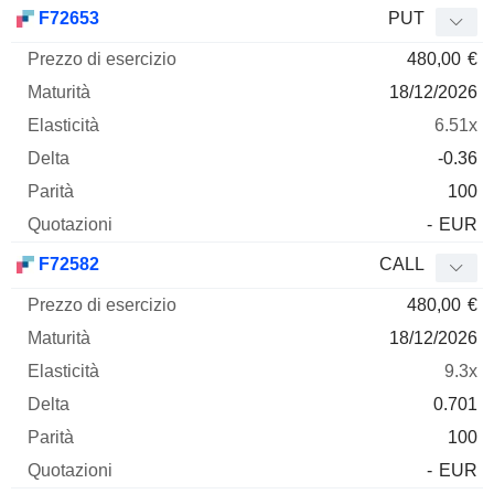
Prezzo
F72653
PUT
di
480,00
€
esercizio
Maturità
Elasticità
Delta
Mnemo
Tipo
Parità
Q
18/12/2026
6.51x
-0.36
100
-
EUR
F72582
CALL
480,00
€
18/12/2026
9.3x
0.701
100
-
EUR