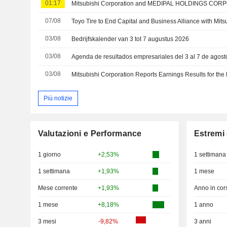
01:17
07/08
Toyo Tire to End Capital and Business Alliance with Mits
03/08
Bedrijfskalender van 3 tot 7 augustus 2026
03/08
Agenda de resultados empresariales del 3 al 7 de agos
03/08
Più notizie
Valutazioni e Performance
Estremi 
1 giorno
+2,53%
1 settimana
1 settimana
+1,93%
1 mese
Mese corrente
+1,93%
Anno in cor
1 mese
+8,18%
1 anno
3 mesi
-9,82%
3 anni