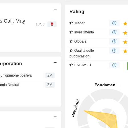
Rating
s Call, May
Trader
13/05
Investimento
Globale
Qualità delle
pubblicazioni
Corporation
ESG MSCI
n'opinione positiva
ZM
venta Neutral
ZM