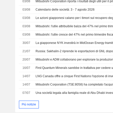
03/08
03/08
Calendario delle società: 3 - 7 agosto 2026
03/08
03/08
Mitsubishi: l'utile attribuibile balza del 47% nel primo trim
03/08
Mitsubishi: l'utile cresce del 47% nel primo trimestre fisc
30/07
21/07
Russia: Sakhalin-2 riprende le esportazioni di GNL dop
20/07
16/07
14/07
14/07
07/07
Più notizie