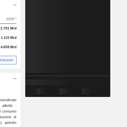
2028 *
21.791 Mrd
1.115 Mrd
4.658 Mrd
 finanziari
versificato
attività: -
 di consumo
duzione di
): petrolio