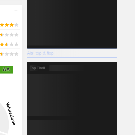
Altri top & flop
Top Titoli
AA