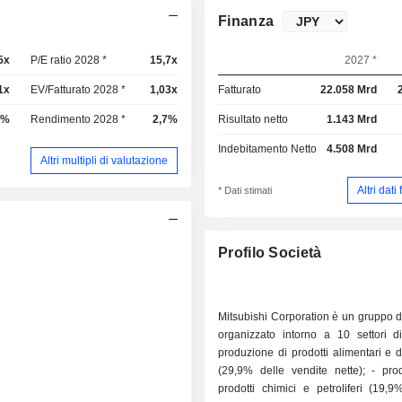
Finanza
5x
P/E ratio 2028 *
15,7x
2027 *
1x
EV/Fatturato 2028 *
1,03x
Fatturato
22.058 Mrd
3%
Rendimento 2028 *
2,7%
Risultato netto
1.143 Mrd
Indebitamento Netto
4.508 Mrd
Altri multipli di valutazione
Altri dati
* Dati stimati
Profilo Società
Mitsubishi Corporation è un gruppo di
organizzato intorno a 10 settori di 
produzione di prodotti alimentari e
(29,9% delle vendite nette); - pro
prodotti chimici e petroliferi (19,9%