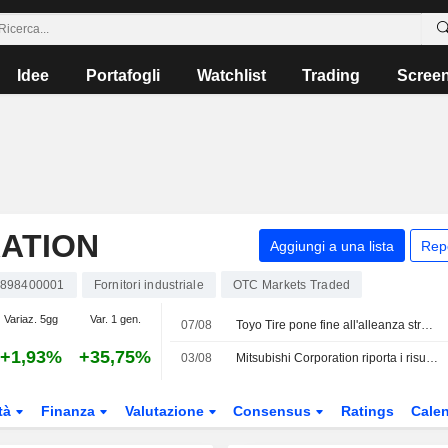
Idee
Portafogli
Watchlist
Trading
Scree
RATION
Aggiungi a una lista
Rep
898400001
Fornitori industriale
OTC Markets Traded
Variaz. 5gg
Var. 1 gen.
07/08
Toyo Tire pone fine all'alleanza strategica e di capitale con Mitsubishi Corp.
+1,93%
+35,75%
03/08
Mitsubishi Corporation riporta i risultati degli utili per il primo trimestre conclusosi il 30 giugno 2026
tà
Finanza
Valutazione
Consensus
Ratings
Calen