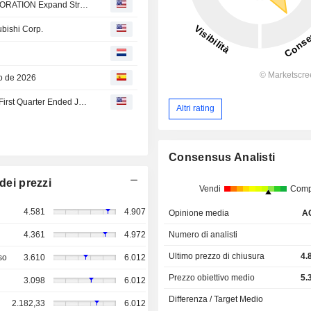
Mitsubishi Corporation and MEDIPAL HOLDINGS CORPORATION Expand Strategic Alliance to Advance Healthcare, Food, and Consumer Products
ubishi Corp.
to de 2026
Mitsubishi Corporation Reports Earnings Results for the First Quarter Ended June 30, 2026
Altri rating
Consensus Analisti
dei prezzi
Vendi
Comp
4.581
4.907
Opinione media
A
Numero di analisti
4.361
4.972
Ultimo prezzo di chiusura
4.
so
3.610
6.012
Prezzo obiettivo medio
5.
3.098
6.012
Differenza / Target Medio
2.182,33
6.012