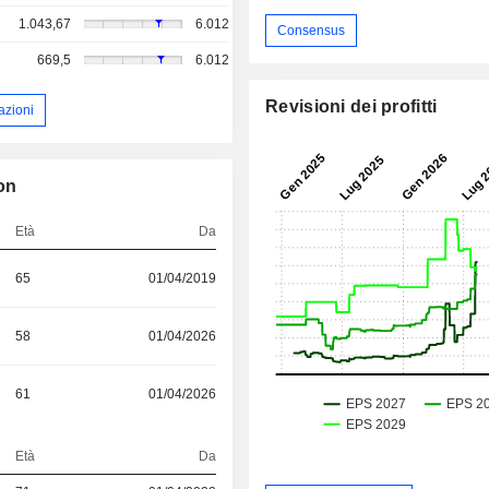
1.043,67
6.012
Consensus
669,5
6.012
Revisioni dei profitti
azioni
ion
Età
Da
65
01/04/2019
58
01/04/2026
61
01/04/2026
Età
Da