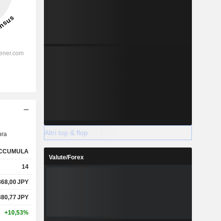
Altri top & flop
ra
CCUMULA
Valute/Forex
14
868,00
JPY
380,77
JPY
+10,53%