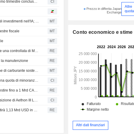
Mitsubishi Corporation riporta i risultati degli utili per il primo trimestre conclusosi il 30 giugno 2026
CI
Altre
Prezzo in differita Japan
quota
Exchange
Le azioni giapponesi calano per i timori sul recupero degli investimenti nell'IA; il petrolio scende per la tregua temporanea tra USA e Iran
MT
estre fiscale
MT
Conto economico e stime
ale
MT
La giapponese NYK investirà in MidOcean Energy tramite una controllata di Mitsubishi
RE
o la manutenzione
RE
Mitsubishi e ADM collaborano per esplorare la produzione di carburante sostenibile per l'aviazione
MT
First Quantum Minerals sarebbe in trattativa per cedere una quota di minoranza nel progetto di rame Taca Taca
CI
LNG Canada offre a cinque First Nations l'opzione di investire fino a 1 Mrd CAD nel serbatoio di stoccaggio della Fase 2
RE
Mitsubishi Corporation (TSE:8058) ha completato l'acquisizione di Aethon III LLC e Aethon United LP da Aethon Energy Management LLC, Ontario Teachers' Pension Plan Board e Redbird Capital Partners Management LLC.
CI
Una società legata alla famiglia reale di Abu Dhabi investirà 1,13 Mrd USD in MidOcean Energy
RE
Altri dati finanziari