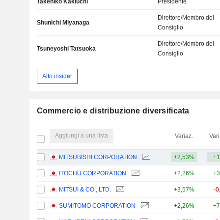
Takehiko Kakiuchi
Presidente
Direttore/Membro del
Shunichi Miyanaga
Consiglio
Direttore/Membro del
Tsuneyoshi Tatsuoka
Consiglio
Altri insider
Commercio e distribuzione diversificata
Aggiungi a una lista
Variaz.
Vari
MITSUBISHI CORPORATION
+2,53%
+1
ITOCHU CORPORATION
+2,26%
+3
MITSUI & CO., LTD.
+3,57%
-0
SUMITOMO CORPORATION
+2,26%
+7