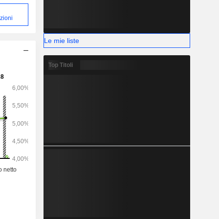
zioni
Le mie liste
Top Titoli