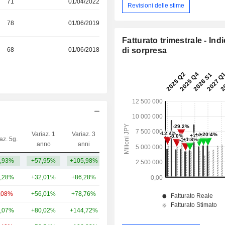
71
01/04/2022
Revisioni delle stime
78
01/06/2019
Fatturato trimestrale - Ind
68
01/06/2018
di sorpresa
Variaz. 1
Variaz. 3
az. 5g.
Capi.($)
anno
anni
,93%
+57,95%
+105,98%
113 Mrd
,28%
+32,01%
+86,28%
92,23 Mrd
,08%
+56,01%
+78,76%
88,68 Mrd
,07%
+80,02%
+144,72%
53,73 Mrd