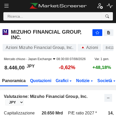
MIZUHO FINANCIAL GROUP, INC.
8.446,00
¥
-0,62%
MIZUHO FINANCIAL GROUP,
INC.
Azioni Mizuho Financial Group, Inc.
Azioni
8411
Mercato chiuso -
Japan Exchange
08:30:00 07/08/2026
Var. 1 gen.
JPY
-0,62%
8.446,00
+48,18%
Panoramica
Quotazioni
Grafici
Notizie
Società
Valutazione: Mizuho Financial Group, Inc.
Capitalizzazione
20.650 Mrd
P/E ratio 2027 *
14,