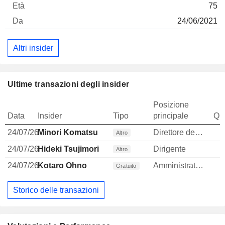
75
24/06/2021
Altri insider
Ultime transazioni degli insider
Posizione
Data
Insider
Tipo
principale
Qua
24/07/26
Minori Komatsu
Direttore delle risorse umane
Altro
24/07/26
Hideki Tsujimori
Dirigente
Altro
24/07/26
Kotaro Ohno
Amministratore
Gratuito
Storico delle transazioni