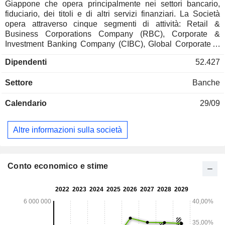
Giappone che opera principalmente nei settori bancario,
fiduciario, dei titoli e di altri servizi finanziari. La Società
opera attraverso cinque segmenti di attività: Retail &
Business Corporations Company (RBC), Corporate &
Investment Banking Company (CIBC), Global Corporate &
Investment Banking Company (GCIBC), Global Markets
Dipendenti
52.427
Company (GMC) e Asset Management Company (AMC). Il
segmento CIBC opera per conto di grandi società, società
Settore
Banche
finanziarie e enti pubblici in Giappone. Il segmento GCIBC
opera per conto di società giapponesi con affiliate all’estero
Calendario
29/09
e di società non giapponesi. Il segmento GMC è impegnato
in attività di investimento in titoli a tasso fisso, azioni e altri
strumenti. Il segmento AMC è impegnato nello sviluppo e
Altre informazioni sulla società
nella fornitura di prodotti che soddisfano le esigenze di
gestione patrimoniale dei clienti, dai privati agli investitori
istituzionali.
Conto economico e stime