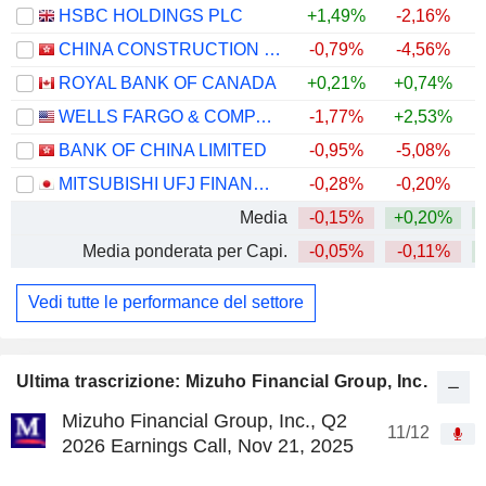
HSBC HOLDINGS PLC
+1,49%
-2,16%
+
CHINA CONSTRUCTION BANK CORPORATION
-0,79%
-4,56%
ROYAL BANK OF CANADA
+0,21%
+0,74%
+
WELLS FARGO & COMPANY
-1,77%
+2,53%
+
BANK OF CHINA LIMITED
-0,95%
-5,08%
+
MITSUBISHI UFJ FINANCIAL GROUP, INC.
-0,28%
-0,20%
+
Media
-0,15%
+0,20%
+
Media ponderata per Capi.
-0,05%
-0,11%
+
Vedi tutte le performance del settore
Ultima trascrizione: Mizuho Financial Group, Inc.
Mizuho Financial Group, Inc., Q2
11/12
2026 Earnings Call, Nov 21, 2025