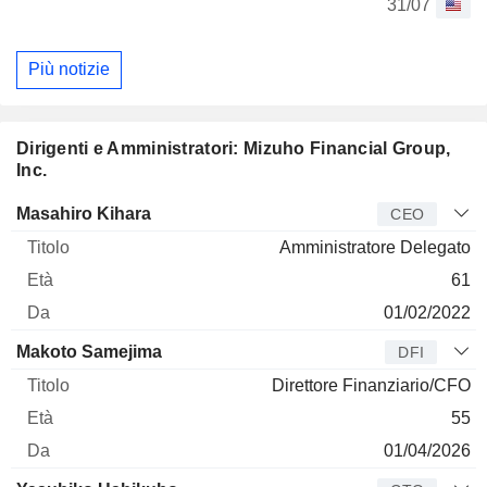
31/07
Più notizie
Dirigenti e Amministratori: Mizuho Financial Group,
Inc.
Manager
Titolo
Età
Da
Masahiro Kihara
CEO
Amministratore Delegato
61
01/02/2022
Makoto Samejima
DFI
Direttore Finanziario/CFO
55
01/04/2026