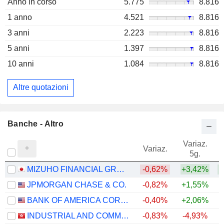
Anno in corso
5.775
8.816
1 anno
4.521
8.816
3 anni
2.223
8.816
5 anni
1.397
8.816
10 anni
1.084
8.816
Altre quotazioni
Banche - Altro
Variaz.
V
Variaz.
5g.
MIZUHO FINANCIAL GROUP, INC.
-0,62%
+3,42%
+
JPMORGAN CHASE & CO.
-0,82%
+1,55%
+
BANK OF AMERICA CORPORATION
-0,40%
+2,06%
+
INDUSTRIAL AND COMMERCIAL BANK OF CHINA LIMITED
-0,83%
-4,93%
+