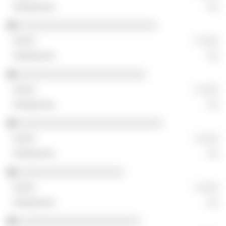
░░
░░░░░░░░░░░░░░░░░░░░░░░░░
░ ░░░
░░
░░░░░░░░░░░░░░░░░░░░░░░
░ ░░░
░░
░░░░░░░░░░░░░░░░░░░░░░░░░░
░ ░░░
░░
░░░░░░░░░░░░░░░░░░░
░ ░░░
░░
░░░░░░░░░░░░░░░░░░░░░░