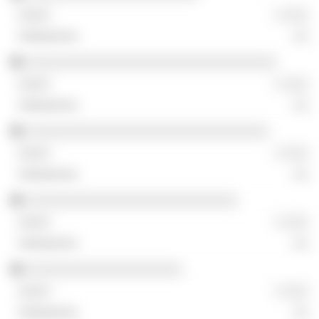
░ ░░░
░░
░░░░░░░░░░░░░░░░░░░░░░░░░░░░░░░░
░ ░░░
░░
░░░░░░░░░░░░░░░░░░░░░░░░░░░░░░░
░ ░░░
░░
░░░░░░░░░░░░░░░░░░░░░░░░░░░
░ ░░░
░░
░░░░░░░░░░░░░░░░░░░░
░ ░░░
░░