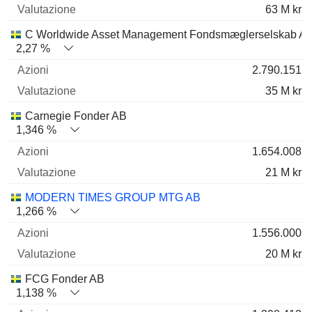
63 M kr
C Worldwide Asset Management Fondsmæglerselskab A/
2,27 %
2.790.151
35 M kr
Carnegie Fonder AB
1,346 %
1.654.008
21 M kr
MODERN TIMES GROUP MTG AB
1,266 %
1.556.000
20 M kr
FCG Fonder AB
1,138 %