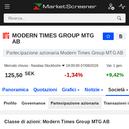
MODERN TIMES GROUP MTG AB
125,50
kr
-1,34%
MODERN TIMES GROUP MTG
AB
Partecipazione azionaria Modern Times Group MTG AB
Mercato chiuso -
Nasdaq Stockholm
18:00:00 07/08/2026
Var. 1 gen.
SEK
-1,34%
125,50
+9,42%
Panoramica
Quotazioni
Grafici
Notizie
Società
Profilo
Governance
Partecipazione azionaria
Transazioni 
Classe di azioni: Modern Times Group MTG AB