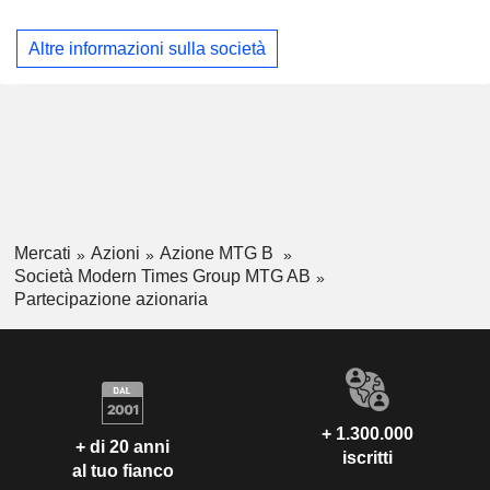
concentra sul segmento free-to-play e offre ai giocatori
un'esperienza multipiattaforma su PC e dispositivi mobili.
Altre informazioni sulla società
Kongregate è un editore e sviluppatore di giochi per
cellulari. L'azienda opera in tutto il mondo.
Mercati
Azioni
Azione MTG B
Società Modern Times Group MTG AB
Partecipazione azionaria
+ 1.300.000
+ di 20 anni
iscritti
al tuo fianco