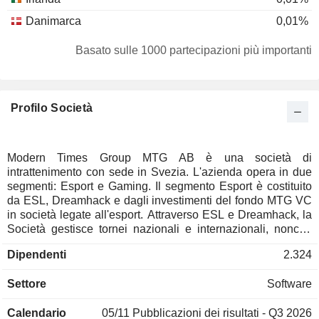
Danimarca
0,01%
Basato sulle 1000 partecipazioni più importanti
Profilo Società
Modern Times Group MTG AB è una società di
intrattenimento con sede in Svezia. L'azienda opera in due
segmenti: Esport e Gaming. Il segmento Esport è costituito
da ESL, Dreamhack e dagli investimenti del fondo MTG VC
in società legate all'esport. Attraverso ESL e Dreamhack, la
Società gestisce tornei nazionali e internazionali, nonché
coppe, campionati e festival amatoriali di base. Il segmento
Dipendenti
2.324
Gaming comprende InnoGames, Kongregate e gli
investimenti del fondo MTG VC in società legate al gaming.
Settore
Software
InnoGames è un editore di giochi per cellulari e on-line. Il
portafoglio completo di InnoGames comprende sette giochi
Calendario
05/11
Pubblicazioni dei risultati - Q3 2026
live e diversi titoli mobile in produzione. InnoGames si