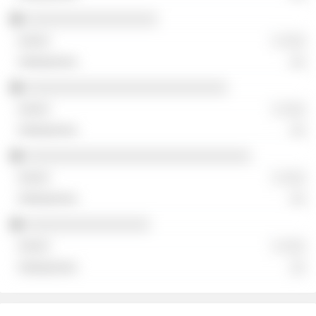
░░░░░░░░░░░░░░░░░
░ ░░░
░░
░░░░░░░░░░░░░░░░░░░░░░░░░░
░ ░░░
░░
░░░░░░░░░░░░░░░░░░░░░░░░░░░░░
░ ░░░
░░
░░░░░░░░░░░░░░░░
░ ░░░
░░