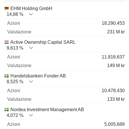
Nome
Azioni
%
Valutazione
EHM Holding GmbH
14,88 %
18.290.453
231 M kr
Active Ownership Capital SARL
9,613 %
11.816.637
149 M kr
Handelsbanken Fonder AB
8,525 %
10.478.430
133 M kr
Nordea Investment Management AB
4,072 %
5.005.689