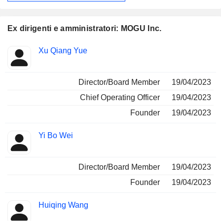
siti web e servizi finanziari. La Società svolge la propria
attività principalmente sul mercato nazionale.
Ex dirigenti e amministratori: MOGU Inc.
Posizioni
Xu Qiang Yue
Insider
ricoperte
Director/Board Member
19/04/2023
Chief Operating Officer
19/04/2023
Founder
19/04/2023
Yi Bo Wei
Director/Board Member
19/04/2023
Founder
19/04/2023
Huiqing Wang