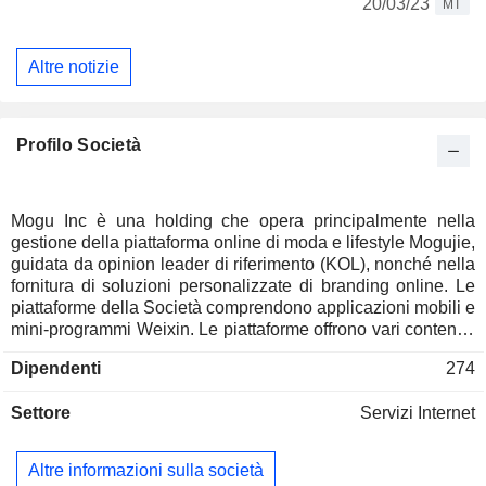
20/03/23
MT
Altre notizie
Profilo Società
Mogu Inc è una holding che opera principalmente nella
gestione della piattaforma online di moda e lifestyle Mogujie,
guidata da opinion leader di riferimento (KOL), nonché nella
fornitura di soluzioni personalizzate di branding online. Le
piattaforme della Società comprendono applicazioni mobili e
mini-programmi Weixin. Le piattaforme offrono vari contenuti
di moda, tra cui dirette video, brevi video in diretta, video di
Dipendenti
274
breve durata, fotografia e una comunità di recensioni online.
Il portafoglio prodotti comprende principalmente cosmetici,
Settore
Servizi Internet
prodotti per la cura personale, alimenti, prodotti di medicina
estetica, prodotti sanitari, generi alimentari, articoli per la
casa e prodotti alimentari. La Società è inoltre impegnata
Altre informazioni sulla società
nella fornitura di servizi di marketing, servizi di gestione di