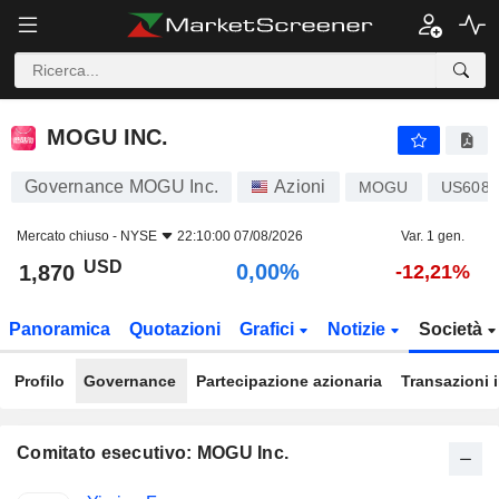
MOGU INC.
1,870
$
0,00%
MOGU INC.
Governance MOGU Inc.
Azioni
MOGU
US6080
Mercato chiuso -
NYSE
22:10:00 07/08/2026
Var. 1 gen.
USD
0,00%
1,870
-12,21%
Panoramica
Quotazioni
Grafici
Notizie
Società
Profilo
Governance
Partecipazione azionaria
Transazioni 
Comitato esecutivo: MOGU Inc.
Posizioni