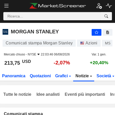
MORGAN STANLEY
213,75
$
-2,07%
MORGAN STANLEY
Comunicati stampa Morgan Stanley
Azioni
MS
Mercato chiuso -
NYSE
22:03:46 06/08/2026
Var. 1 gen.
USD
-2,07%
213,75
+20,40%
Panoramica
Quotazioni
Grafici
Notizie
Società
Tutte le notizie
Idee analisti
Eventi più importanti
In
Comunicati stampa