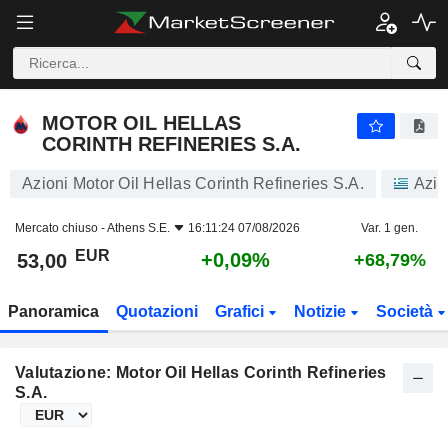
MOTOR OIL HELLAS CORINTH REFINERIES S.A.
53,00
€
+0,09%
MOTOR OIL HELLAS
CORINTH REFINERIES S.A.
Azioni Motor Oil Hellas Corinth Refineries S.A.
Azio
Mercato chiuso -
Athens S.E.
16:11:24 07/08/2026
Var. 1 gen.
EUR
+0,09%
53,00
+68,79%
Panoramica
Quotazioni
Grafici
Notizie
Società
Valutazione: Motor Oil Hellas Corinth Refineries
S.A.