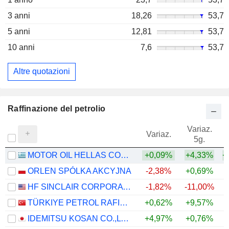
3 anni
18,26
53,7
5 anni
12,81
53,7
10 anni
7,6
53,7
Altre quotazioni
Raffinazione del petrolio
Variaz.
V
Variaz.
5g.
MOTOR OIL HELLAS CORINTH REFINERIES S.A.
+0,09%
+4,33%
+
ORLEN SPÓLKA AKCYJNA
-2,38%
+0,69%
+
HF SINCLAIR CORPORATION
-1,82%
-11,00%
+
TÜRKIYE PETROL RAFINERILERI
+0,62%
+9,57%
+
IDEMITSU KOSAN CO.,LTD.
+4,97%
+0,76%
+