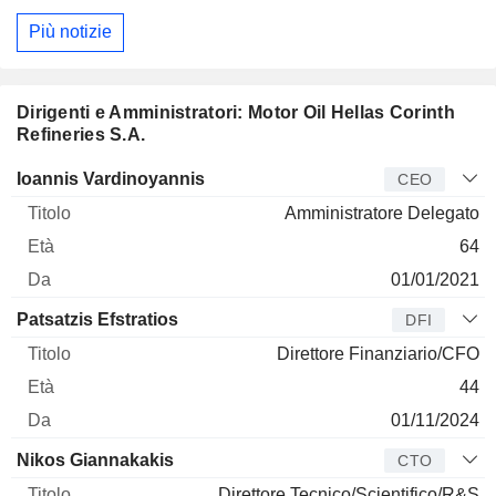
Più notizie
Dirigenti e Amministratori: Motor Oil Hellas Corinth
Refineries S.A.
Manager
Titolo
Età
Da
Ioannis Vardinoyannis
CEO
Amministratore Delegato
64
01/01/2021
Patsatzis Efstratios
DFI
Direttore Finanziario/CFO
44
01/11/2024
Nikos Giannakakis
CTO
Direttore Tecnico/Scientifico/R&S