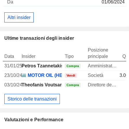
01/06/2024
Altri insider
Ultime transazioni degli insider
Posizione
Data
Insider
Tipo
principale
Qua
31/01/25
Petros Tzannetakis
Amministratore
Compra
23/10/24
MOTOR OIL (HELLAS) CORINTH REFINERIES
Società
3.00
Vendi
03/10/24
Theofanis Voutsaras
Direttore delle risorse umane
Compra
Storico delle transazioni
Valutazioni e Performance