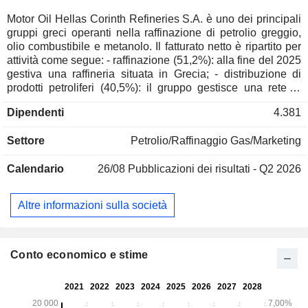
Motor Oil Hellas Corinth Refineries S.A. è uno dei principali
gruppi greci operanti nella raffinazione di petrolio greggio,
olio combustibile e metanolo. Il fatturato netto è ripartito per
attività come segue: - raffinazione (51,2%): alla fine del 2025
gestiva una raffineria situata in Grecia; - distribuzione di
prodotti petroliferi (40,5%): il gruppo gestisce una rete di
oltre 1.500 stazioni di servizio (marchi Shell, Avin Oil e
Dipendenti
4.381
Cyclon Hellas) situate in Grecia, a Cipro e nell’Europa sud-
orientale. Il gruppo è inoltre attivo nell’acquisto e nella
Settore
Petrolio/Raffinaggio Gas/Marketing
rivendita da e verso società petrolifere e industriali; -
produzione di energia rinnovabile e gas (6,1%); - altro
Calendario
26/08
Pubblicazioni dei risultati - Q2 2026
(2,3%): principalmente servizi e recupero di energia dai
rifiuti. La Grecia rappresenta il 56,1% del fatturato netto.
Altre informazioni sulla società
Conto economico e stime