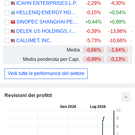
ICAHN ENTERPRISES L.P.
-2,29%
-4,30%
HELLENIQ ENERGY HOLDINGS S.A.
-0,15%
+0,54%
+
SINOPEC SHANGHAI PETROCHEMICAL COMPANY LIMITED
+0,44%
+0,88%
DELEK US HOLDINGS, INC.
-0,39%
-13,86%
+
CALUMET, INC.
-5,73%
-10,66%
+
Media
-0,66%
-1,64%
+
Media ponderata per Capi.
-0,99%
-0,13%
+
Vedi tutte le performance del settore
Revisioni dei profitti