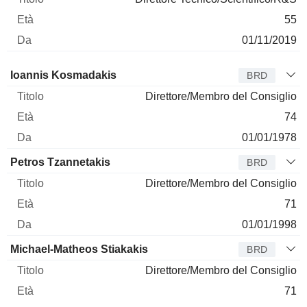
55
01/11/2019
Amministratore
Titolo
Età
Da
Ioannis Kosmadakis
BRD
Direttore/Membro del Consiglio
74
01/01/1978
Petros Tzannetakis
BRD
Direttore/Membro del Consiglio
71
01/01/1998
Michael-Matheos Stiakakis
BRD
Direttore/Membro del Consiglio
71