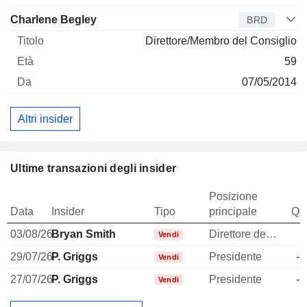
Charlene Begley
BRD
Direttore/Membro del Consiglio
59
07/05/2014
Altri insider
Ultime transazioni degli insider
Posizione
Data
Insider
Tipo
principale
Qua
03/08/26
Bryan Smith
Direttore delle risorse umane
-
Vendi
29/07/26
P. Griggs
Presidente
-1
Vendi
27/07/26
P. Griggs
Presidente
-1
Vendi