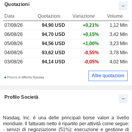
Quotazioni
Data
Quotazioni
Variazione
Volume
07/08/26
94,90
USD
+0,21%
1,12 Mln
06/08/26
94,70 USD
+0,15%
3,42 Mln
05/08/26
94,56 USD
+1,00%
3,23 Mln
04/08/26
93,62 USD
-0,55%
3,78 Mln
03/08/26
94,14 USD
-0,05%
4,02 Mln
Altre quotazioni
Prezzo in differita Nasdaq
Profilo Società
Nasdaq, Inc. è una delle principali borse valori a livello
mondiale. Il fatturato netto è ripartito per attività come segue:
- servizi di negoziazione (51%): esecuzione e gestione di