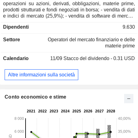
operazioni su azioni, derivati, obbligazioni, materie prime,
prodotti strutturati e fondi negoziati in borsa; - vendita di dati
e indici di mercato (25,9%); - vendita di software di mercato
(22,4%). Inoltre, il gruppo offre soluzioni di intermediazione,
Dipendenti
9.630
custodia, compensazione e regolamento di titoli,
monitoraggio delle informazioni e consegna; - altro (0,7%).
Settore
Operatori del mercato finanziario e delle
materie prime
Calendario
11/09
Stacco del dividendo - 0.31 USD
Altre informazioni sulla società
Conto economico e stime