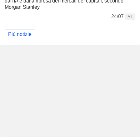
dall'IA e dalla ripresa dei mercati dei capitali, secondo
Morgan Stanley
24/07
MT
Più notizie