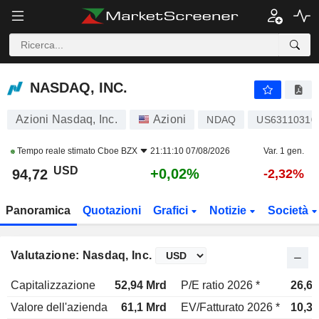
NASDAQ, INC.
94,71
$
+0,01%
NASDAQ, INC.
Azioni Nasdaq, Inc.
Azioni
NDAQ
US63110310
Tempo reale stimato
Cboe BZX
21:11:10 07/08/2026
Var. 1 gen.
USD
+0,02%
94,72
-2,32%
Panoramica
Quotazioni
Grafici
Notizie
Società
Valutazione: Nasdaq, Inc.
Capitalizzazione
52,94 Mrd
P/E ratio 2026 *
26,6x
Valore dell'azienda
61,1 Mrd
EV/Fatturato 2026 *
10,3x