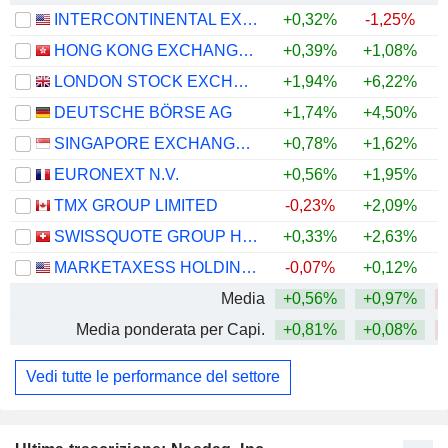
INTERCONTINENTAL EXCHANGE, INC.
+0,32%
-1,25%
HONG KONG EXCHANGES AND CLEARING LIMITED
+0,39%
+1,08%
LONDON STOCK EXCHANGE GROUP PLC
+1,94%
+6,22%
DEUTSCHE BÖRSE AG
+1,74%
+4,50%
SINGAPORE EXCHANGE LIMITED
+0,78%
+1,62%
+
EURONEXT N.V.
+0,56%
+1,95%
+
TMX GROUP LIMITED
-0,23%
+2,09%
SWISSQUOTE GROUP HOLDING SA
+0,33%
+2,63%
MARKETAXESS HOLDINGS INC.
-0,07%
+0,12%
Media
+0,56%
+0,97%
Media ponderata per Capi.
+0,81%
+0,08%
Vedi tutte le performance del settore