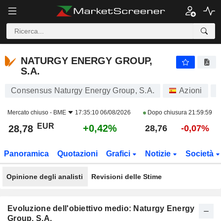
NATURGY ENERGY GROUP, S.A.
28,78
€
+0,42%
NATURGY ENERGY GROUP,
S.A.
Consensus Naturgy Energy Group, S.A.
Azioni
Mercato chiuso -
BME
17:35:10 06/08/2026
Dopo chiusura
21:59:59
EUR
+0,42%
28,78
28,76
-0,07%
Panoramica
Quotazioni
Grafici
Notizie
Società
Opinione degli analisti
Revisioni delle Stime
Evoluzione dell'obiettivo medio: Naturgy Energy
Group, S.A.