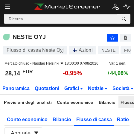
NESTE OYJ
28,14
€
-0,95%
NESTE OYJ
Flusso di cassa Neste Oyj
Azioni
NESTE
FI00
Mercato chiuso -
Nasdaq Helsinki
18:00:00 07/08/2026
Var. 1 gen.
EUR
-0,95%
28,14
+44,98%
Panoramica
Quotazioni
Grafici
Notizie
Società
Previsioni degli analisti
Conto economico
Bilancio
Flusso
Conto economico
Bilancio
Flusso di cassa
Ratio f
Annuale