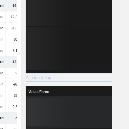
rd
19,1 Mrd
18,91 Mrd
17,58 Mrd
rd
12,39 Mrd
13,11 Mrd
12,21 Mrd
Mrd
-1,68 Mrd
-1,48 Mrd
-978 Mln
ln
812 Mln
834 Mln
776 Mln
rd
3,13 Mrd
3,19 Mrd
2,83 Mrd
rd
12,2 Mrd
11,93 Mrd
-
rd
6,9 Mrd
7,19 Mrd
-
Altri top & flop
ln
-923 Mln
-1,69 Mrd
-
Valute/Forex
ln
390 Mln
424 Mln
-
Mrd
2,52 Mrd
2,43 Mrd
-
rd
26 Mrd
25,34 Mrd
-