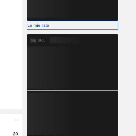
Le mie liste
Top Titoli
2023
2024
2025