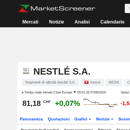
Mercati
Notizie
Analisi
Calendario
NESTLÉ S.A.
Segmenti di attività Nestlé S.A.
Azioni
NESN
C
Tempo reale stimato
Cboe Europe
09:01:26 07/08/2026
Variaz
81,18
+0,07%
CHF
-1,
Panoramica
Quotazioni
Grafici
Notizie
Socie