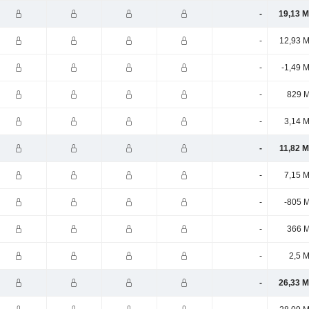
-
19,13 M
-
12,93 M
-
-1,49 
-
829 M
-
3,14 M
-
11,82 M
-
7,15 M
-
-805 M
-
366 M
-
2,5 
-
26,33 M