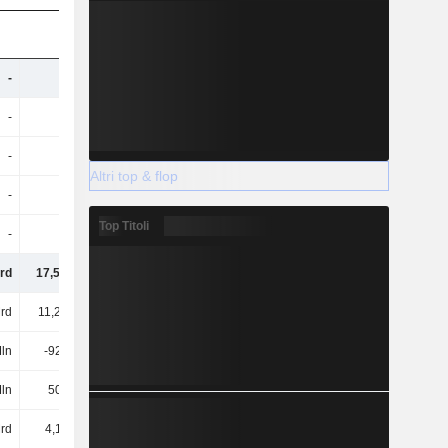
-
-
-
34,48 Mrd
-
-
-
33,63 Mrd
-
-
-
-2,36 Mrd
Altri top & flop
-
-
-
1,26 Mrd
Top Titoli
-
-
-
7,12 Mrd
rd
17,52 Mrd
16,79 Mrd
20,55 Mrd
rd
11,24 Mrd
12,07 Mrd
11,9 Mrd
ln
-928 Mln
-843 Mln
-881 Mln
ln
508 Mln
490 Mln
594 Mln
rd
4,11 Mrd
3,92 Mrd
4,25 Mrd