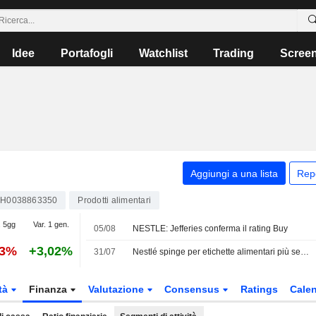
Idee
Portafogli
Watchlist
Trading
Scree
Aggiungi a una lista
Rep
H0038863350
Prodotti alimentari
. 5gg
Var. 1 gen.
05/08
NESTLE: Jefferies conferma il rating Buy
53%
+3,02%
31/07
Nestlé spinge per etichette alimentari più semplici negli USA per eliminare l'immagine di ingredienti "Frankenstein"
tà
Finanza
Valutazione
Consensus
Ratings
Calen