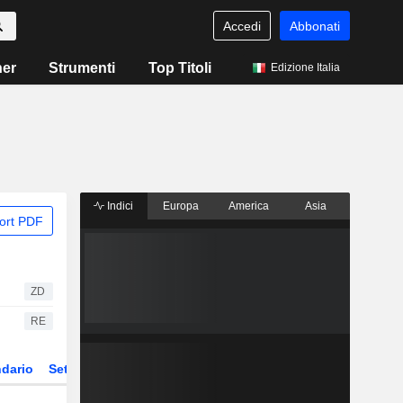
Accedi
Abbonati
ner
Strumenti
Top Titoli
Edizione Italia
Indici
Europa
America
Asia
ort PDF
ZD
RE
dario
Settore
Derivati
ETF