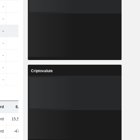
-
-
-
-
-
-
-
-
-
-
-
-
-
-
-
-
-
-
-
-
-
-
-
-
Criptovalute
-
-
-
-
rd
6,5 Mrd
6,74 Mrd
6,55 Mrd
rd
15,52 Mrd
16,5 Mrd
14,08 Mrd
Mrd
-478 Mln
-522 Mln
-234 Mln