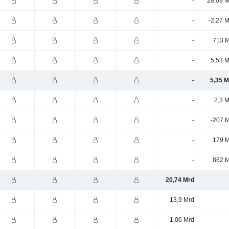
-
28,09 M
-
-2,27 
-
713 M
-
5,53 M
-
5,35 M
-
2,3 
-
-207 M
-
179 M
-
862 M
20,74 Mrd
13,9 Mrd
-1,06 Mrd