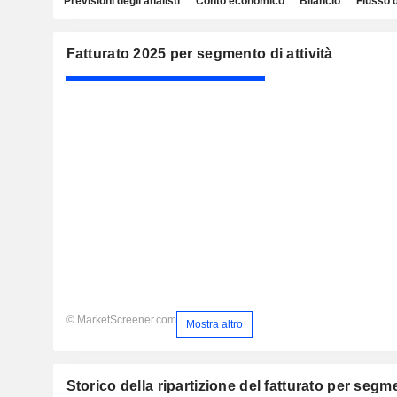
Previsioni degli analisti
Conto economico
Bilancio
Flusso 
Fatturato 2025 per segmento di attività
© MarketScreener.com
Mostra altro
Storico della ripartizione del fatturato per segmen