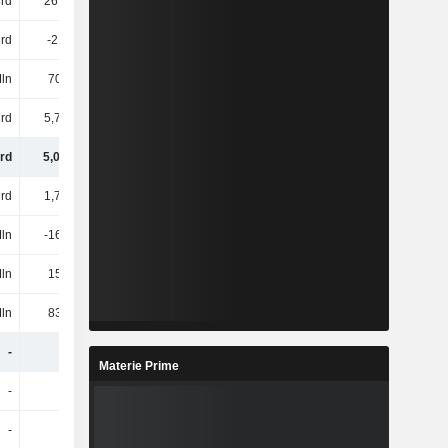
rd
26,9 Mrd
30,31 Mrd
-
Mrd
-2,4 Mrd
-2,24 Mrd
-
ln
701 Mln
774 Mln
-
rd
5,77 Mrd
5,64 Mrd
-
rd
5,04 Mrd
4,97 Mrd
-
Mrd
1,78 Mrd
1,71 Mrd
-
ln
-161 Mln
-133 Mln
-
ln
159 Mln
145 Mln
-
ln
832 Mln
803 Mln
-
-
-
-
-
Materie Prime
-
-
-
-
-
-
-
-