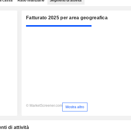
di cassa
Ratio finanziarie
Segmenti di attività
Fatturato 2025 per area geogreafica
© MarketScreener.com
Mostra altro
ti di attività