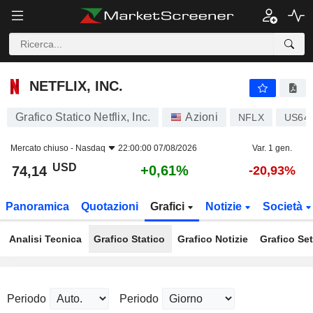
NETFLIX, INC.
74,14
$
+0,61%
NETFLIX, INC.
Grafico Statico Netflix, Inc.
Azioni
NFLX
US64
Mercato chiuso -
Nasdaq
22:00:00 07/08/2026
Var. 1 gen.
USD
+0,61%
74,14
-20,93%
Panoramica
Quotazioni
Grafici
Notizie
Società
Analisi Tecnica
Grafico Statico
Grafico Notizie
Grafico Set
Periodo
Periodo