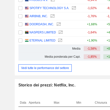
PROSUS N.V.
-0,94%
+3
SPOTIFY TECHNOLOGY S.A.
-1,02%
-8
AIRBNB, INC.
-1,76%
-1
DOORDASH, INC.
+1,68%
+5
NASPERS LIMITED
-1,64%
+4
ETERNAL LIMITED
+1,90%
+1
Media
-1,58%
+0
Media ponderata per Capi.
-1,85%
+1
Vedi tutte le performance del settore
Storico dei prezzi: Netflix, Inc.
Data
Apertura
Max
Min
Chiusura