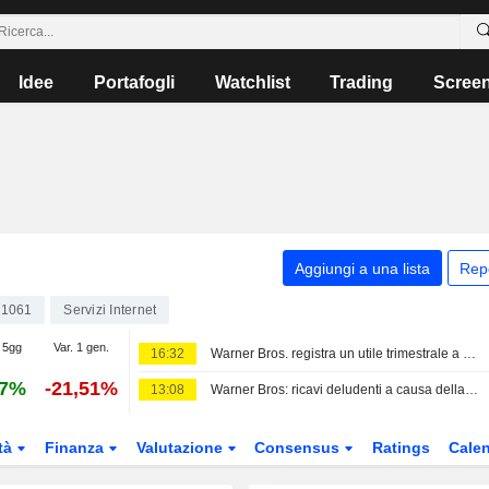
Idee
Portafogli
Watchlist
Trading
Scree
Aggiungi a una lista
Rep
1061
Servizi Internet
 5gg
Var. 1 gen.
16:32
Warner Bros. registra un utile trimestrale a sorpresa grazie alla crescita dello streaming; via libera del Regno Unito per l'accordo con Paramount
57%
-21,51%
13:08
Warner Bros: ricavi deludenti a causa della debolezza della pubblicità e dei risultati al botteghino
tà
Finanza
Valutazione
Consensus
Ratings
Calen