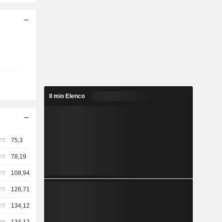
Il mio Elenco
75,3
78,19
108,94
126,71
134,12