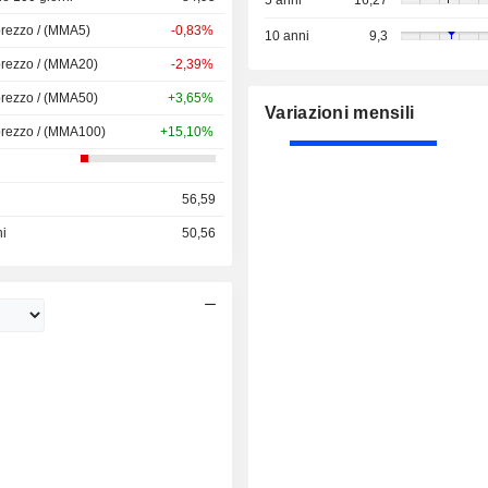
5 anni
16,27
prezzo / (MMA5)
-0,83%
10 anni
9,3
prezzo / (MMA20)
-2,39%
prezzo / (MMA50)
+3,65%
Variazioni mensili
prezzo / (MMA100)
+15,10%
56,59
ni
50,56