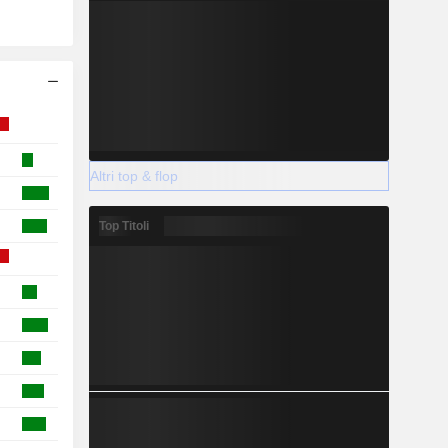
Altri top & flop
Top Titoli