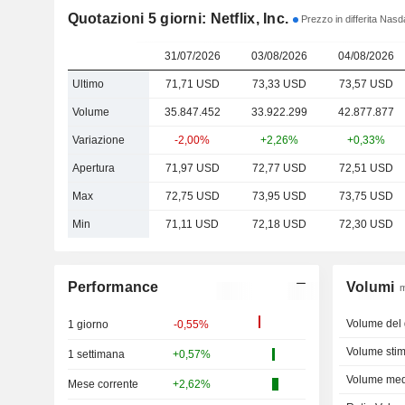
Quotazioni 5 giorni: Netflix, Inc.
Prezzo in differita Nas
31/07/2026
03/08/2026
04/08/2026
Ultimo
71,71 USD
73,33 USD
73,57 USD
Volume
35.847.452
33.922.299
42.877.877
Variazione
-2,00%
+2,26%
+0,33%
Apertura
71,97 USD
72,77 USD
72,51 USD
Max
72,75 USD
73,95 USD
73,75 USD
Min
71,11 USD
72,18 USD
72,30 USD
Performance
Volumi
m
Volume del 
1 giorno
-0,55%
Volume stim
1 settimana
+0,57%
Volume med.
Mese corrente
+2,62%