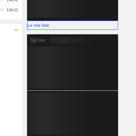
134,12
134,12
Le mie liste
Top Titoli