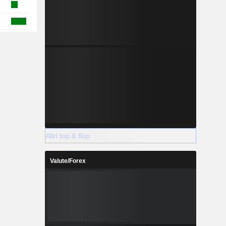
Altri top & flop
Valute/Forex