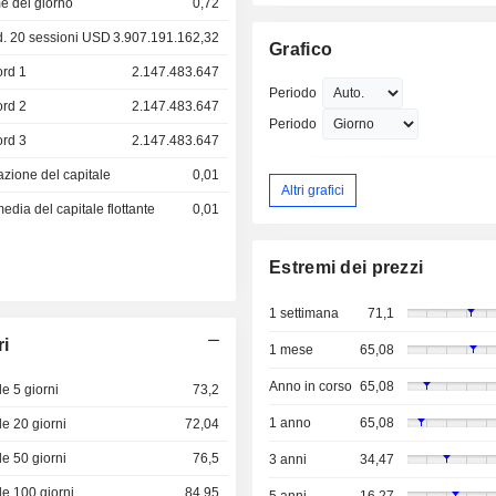
e del giorno
0,72
. 20 sessioni USD
3.907.191.162,32
Grafico
ord 1
2.147.483.647
Periodo
ord 2
2.147.483.647
Periodo
ord 3
2.147.483.647
azione del capitale
0,01
Altri grafici
dia del capitale flottante
0,01
Estremi dei prezzi
1 settimana
71,1
ri
1 mese
65,08
Anno in corso
65,08
e 5 giorni
73,2
1 anno
65,08
e 20 giorni
72,04
e 50 giorni
76,5
3 anni
34,47
e 100 giorni
84,95