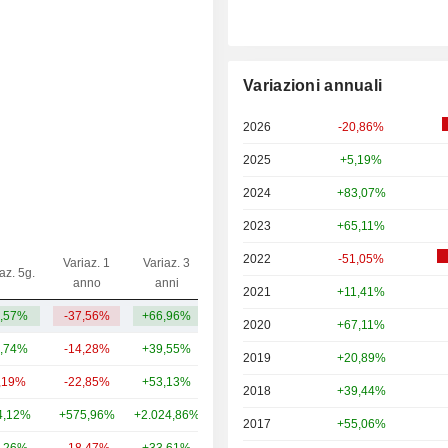
Variazioni annuali
2026
-20,86%
2025
+5,19%
2024
+83,07%
2023
+65,11%
2022
-51,05%
Variaz. 1
Variaz. 3
az. 5g.
Capi.($)
anno
anni
2021
+11,41%
,57%
-37,56%
+66,96%
309 Mrd
2020
+67,11%
,74%
-14,28%
+39,55%
563 Mrd
2019
+20,89%
,19%
-22,85%
+53,13%
139 Mrd
2018
+39,44%
4,12%
+575,96%
+2.024,86%
104 Mrd
2017
+55,06%