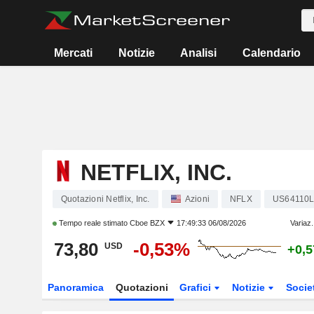
Mercati
Notizie
Analisi
Calendario
NETFLIX, INC.
Quotazioni Netflix, Inc.
Azioni
NFLX
US64110L
Tempo reale stimato
Cboe BZX
17:49:33 06/08/2026
Variaz.
73,80
-0,53%
USD
+0,
Panoramica
Quotazioni
Grafici
Notizie
Socie