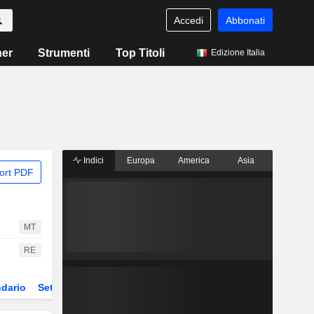
Accedi
Abbonati
ner
Strumenti
Top Titoli
Edizione Italia
Indici
Europa
America
Asia
ort PDF
MT
RE
dario
Settore
Derivati
ETF