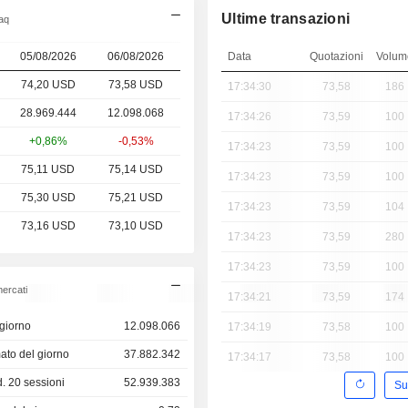
Ultime transazioni
daq
05/08/2026
06/08/2026
Data
Quotazioni
Volum
74,20 USD
73,58
USD
17:34:30
73,58
186
28.969.444
12.098.068
17:34:26
73,59
100
+0,86%
-0,53%
17:34:23
73,59
100
75,11 USD
75,14 USD
17:34:23
73,59
100
75,30 USD
75,21 USD
17:34:23
73,59
104
73,16 USD
73,10 USD
17:34:23
73,59
280
17:34:23
73,59
100
ercati
17:34:21
73,59
174
giorno
12.098.066
17:34:19
73,58
100
ato del giorno
37.882.342
17:34:17
73,58
100
 20 sessioni
52.939.383
Su