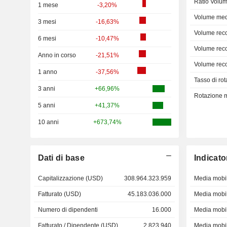
Ratio Volum
1 mese
-3,20%
Volume med
3 mesi
-16,63%
Volume rec
6 mesi
-10,47%
Volume rec
Anno in corso
-21,51%
Volume rec
1 anno
-37,56%
Tasso di rot
3 anni
+66,96%
Rotazione me
5 anni
+41,37%
10 anni
+673,74%
Dati di base
Indicato
Capitalizzazione (USD)
308.964.323.959
Media mobil
Fatturato (USD)
45.183.036.000
Media mobil
Numero di dipendenti
16.000
Media mobil
Fatturato / Dipendente (USD)
2.823.940
Media mobil