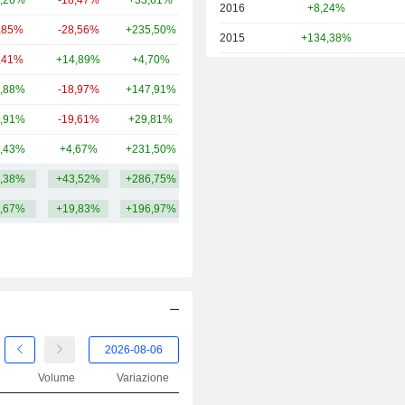
,26%
-18,47%
+33,61%
101 Mrd
2016
+8,24%
,85%
-28,56%
+235,50%
99,14 Mrd
2015
+134,38%
,41%
+14,89%
+4,70%
90,5 Mrd
2014
-7,21%
,88%
-18,97%
+147,91%
90,31 Mrd
2013
+297,63%
,91%
-19,61%
+29,81%
41,47 Mrd
2012
+33,63%
,43%
+4,67%
+231,50%
30,01 Mrd
2011
-60,56%
,38%
+43,52%
+286,75%
156,75 Mrd
2010
+218,93%
,67%
+19,83%
+196,97%
2009
+84,31%
2008
+12,28%
2007
+2,94%
2006
-4,43%
2005
+119,47%
2004
-54,91%
Volume
Variazione
2003
+396,73%