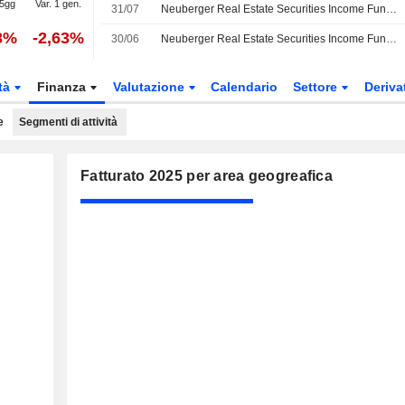
 5gg
Var. 1 gen.
31/07
Neuberger Real Estate Securities Income Fund annuncia la distribuzione mensile, in pagamento il 31 agosto 2026
3%
-2,63%
30/06
Neuberger Real Estate Securities Income Fund annuncia il dividendo mensile, in pagamento il 31 luglio 2026
tà
Finanza
Valutazione
Calendario
Settore
Deriva
e
Segmenti di attività
Fatturato 2025 per area geogreafica