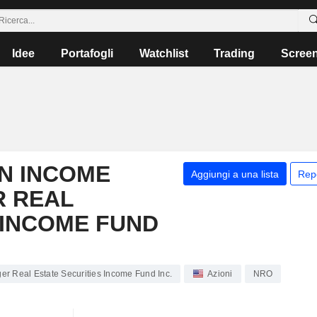
Idee
Portafogli
Watchlist
Trading
Scree
N INCOME
Aggiungi a una lista
Rep
R REAL
 INCOME FUND
er Real Estate Securities Income Fund Inc.
Azioni
NRO