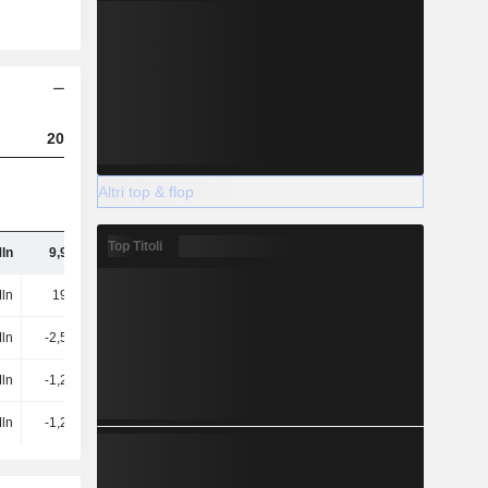
2023
2024
2025
Altri top & flop
Top Titoli
Mln
9,99 Mln
10,37 Mln
11,83 Mln
ln
193 Mln
236 Mln
277 Mln
Mln
-2,59 Mln
-2,33 Mln
-3,32 Mln
Mln
-1,24 Mln
60,78 Mln
-6,23 Mln
Mln
-1,24 Mln
60,78 Mln
-6,23 Mln