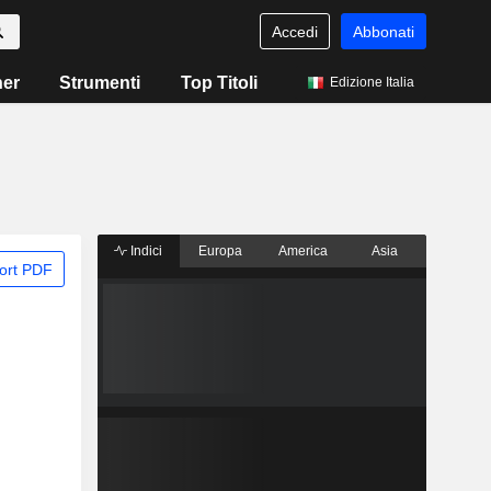
Accedi
Abbonati
ner
Strumenti
Top Titoli
Edizione Italia
Indici
Europa
America
Asia
ort PDF