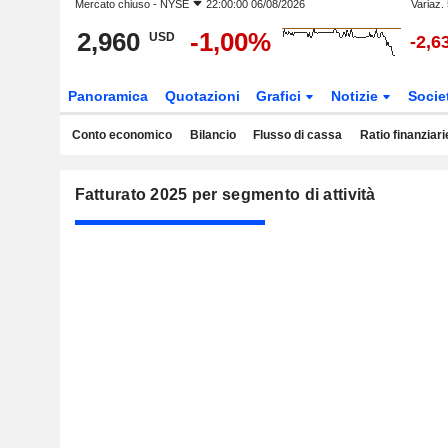
Mercato chiuso -
NYSE
22:00:00 06/08/2026
Variaz.
2,960
-1,00%
USD
-2,6
Panoramica
Quotazioni
Grafici
Notizie
Socie
Conto economico
Bilancio
Flusso di cassa
Ratio finanziari
Fatturato 2025 per segmento di attività