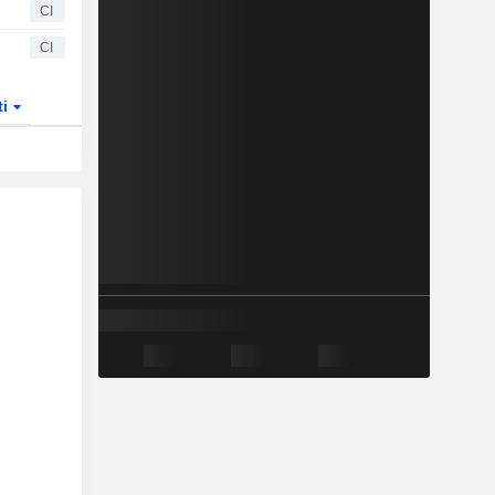
CI
CI
ti