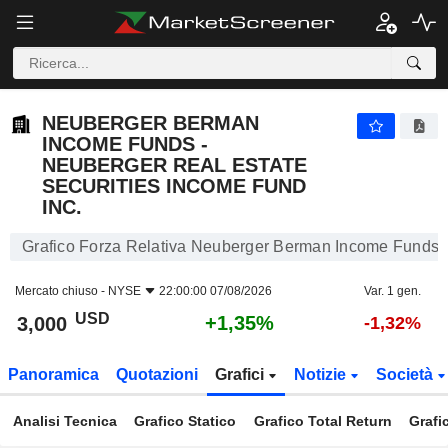
NEUBERGER BERMAN INCOME FUNDS - NEUBERGER REAL ESTATE SECURITIES INCOME FUND INC.
3,000
$
+1,35%
NEUBERGER BERMAN
INCOME FUNDS -
NEUBERGER REAL ESTATE
SECURITIES INCOME FUND
INC.
Grafico Forza Relativa Neuberger Berman Income Funds -
Mercato chiuso -
NYSE
22:00:00 07/08/2026
Var. 1 gen.
USD
+1,35%
3,000
-1,32%
Panoramica
Quotazioni
Grafici
Notizie
Società
Analisi Tecnica
Grafico Statico
Grafico Total Return
Grafi