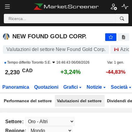
NEW FOUND GOLD CORP.
2,230
$
+3,24%
NEW FOUND GOLD CORP.
Valutazioni del settore New Found Gold Corp.
Azion
Tempo differito
Toronto S.E.
16:46:43 06/08/2026
Var. 1 gen.
CAD
+3,24%
2,230
-44,83%
Panoramica
Quotazioni
Grafici
Notizie
Società
Performance del settore
Valutazioni del settore
Dividendi de
Settore:
Regione: