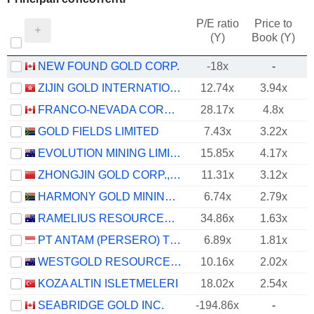
P/E ratio
Price to
(Y)
Book (Y)
NEW FOUND GOLD CORP.
-18x
-
ZIJIN GOLD INTERNATIONAL COMPANY LIMITED
12.74x
3.94x
FRANCO-NEVADA CORPORATION
28.17x
4.8x
GOLD FIELDS LIMITED
7.43x
3.22x
EVOLUTION MINING LIMITED
15.85x
4.17x
ZHONGJIN GOLD CORP.,LTD
11.31x
3.12x
HARMONY GOLD MINING COMPANY LIMITED
6.74x
2.79x
RAMELIUS RESOURCES LIMITED
34.86x
1.63x
PT ANTAM (PERSERO) TBK
6.89x
1.81x
WESTGOLD RESOURCES LIMITED
10.16x
2.02x
KOZA ALTIN ISLETMELERI
18.02x
2.54x
SEABRIDGE GOLD INC.
-194.86x
-