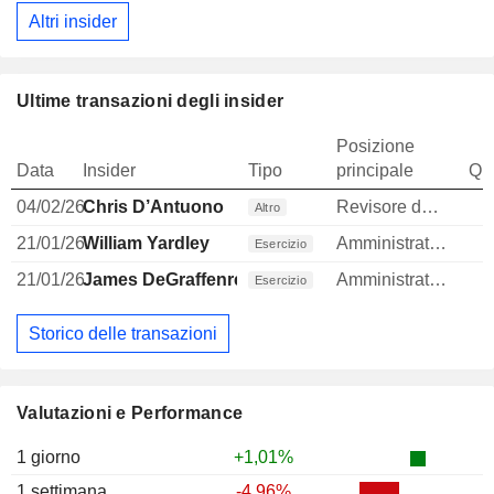
Altri insider
Ultime transazioni degli insider
Posizione
Data
Insider
Tipo
principale
Qua
04/02/26
Chris D’Antuono
Revisore dei conti / collegio sindacale
Altro
21/01/26
William Yardley
Amministratore
Esercizio
21/01/26
James DeGraffenreidt
Amministratore
Esercizio
Storico delle transazioni
Valutazioni e Performance
1 giorno
+1,01%
1 settimana
-4,96%