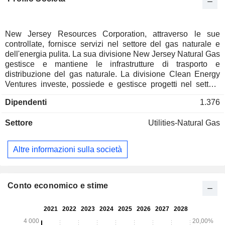
New Jersey Resources Corporation, attraverso le sue
controllate, fornisce servizi nel settore del gas naturale e
dell'energia pulita. La sua divisione New Jersey Natural Gas
gestisce e mantiene le infrastrutture di trasporto e
distribuzione del gas naturale. La divisione Clean Energy
Ventures investe, possiede e gestisce progetti nel settore
dell'energia solare. La divisione Energy Services gestisce
Dipendenti
1.376
un portafoglio diversificato di attività di trasporto e
stoccaggio del gas naturale e fornisce servizi fisici relativi al
Settore
Utilities-Natural Gas
gas naturale e soluzioni energetiche personalizzate. La sua
divisione Storage and Transportation serve clienti che vanno
dai distributori e produttori locali ai generatori di energia
Altre informazioni sulla società
elettrica e ai commercianti all'ingrosso attraverso la proprietà
di Leaf River Storage e dell'Adelphia Gateway Pipeline,
nonché la sua partecipazione azionaria del 50%
nell'impianto di stoccaggio di gas naturale di Steckman
Conto economico e stime
Ridge. La sua divisione Home Services fornisce piani di
assistenza, installazione e riparazione di impianti di
riscaldamento, climatizzazione centralizzata, scaldacqua,
generatori di emergenza e altri prodotti per il comfort interno