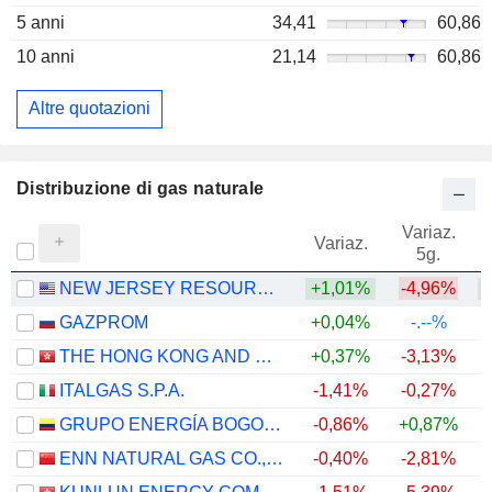
5 anni
34,41
60,86
10 anni
21,14
60,86
Altre quotazioni
Distribuzione di gas naturale
Variaz.
V
Variaz.
5g.
NEW JERSEY RESOURCES CORPORATION
+1,01%
-4,96%
+
GAZPROM
+0,04%
-.--%
THE HONG KONG AND CHINA GAS COMPANY LIMITED
+0,37%
-3,13%
ITALGAS S.P.A.
-1,41%
-0,27%
+
GRUPO ENERGÍA BOGOTÁ S.A. E.S.P.
-0,86%
+0,87%
ENN NATURAL GAS CO., LTD.
-0,40%
-2,81%