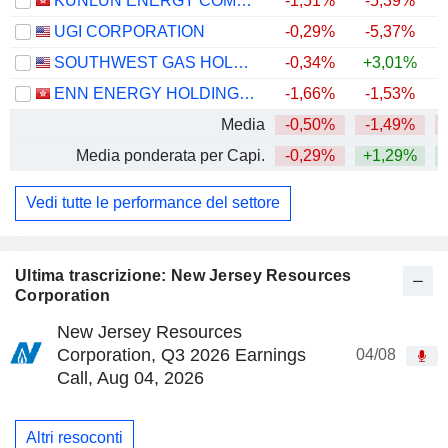
KUNLUN ENERGY COMPANY LIMITED
-1,51%
-5,39%
UGI CORPORATION
-0,29%
-5,37%
SOUTHWEST GAS HOLDINGS, INC.
-0,34%
+3,01%
+
ENN ENERGY HOLDINGS LIMITED
-1,66%
-1,53%
Media
-0,50%
-1,49%
Media ponderata per Capi.
-0,29%
+1,29%
Vedi tutte le performance del settore
Ultima trascrizione: New Jersey Resources
Corporation
New Jersey Resources
Corporation, Q3 2026 Earnings
04/08
Call, Aug 04, 2026
Altri resoconti