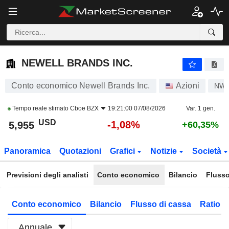
NEWELL BRANDS INC.
5,955
$
-1,08%
NEWELL BRANDS INC.
Conto economico Newell Brands Inc.
Azioni
NW
Tempo reale stimato
Cboe BZX
19:21:00 07/08/2026
Var. 1 gen.
USD
-1,08%
5,955
+60,35%
Panoramica
Quotazioni
Grafici
Notizie
Società
Previsioni degli analisti
Conto economico
Bilancio
Flusso
Conto economico
Bilancio
Flusso di cassa
Ratio f
Annuale