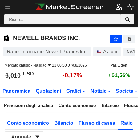
NEWELL BRANDS INC.
6,010
$
-0,17%
NEWELL BRANDS INC.
Ratio finanziarie Newell Brands Inc.
Azioni
NWL
Mercato chiuso -
Nasdaq
22:00:00 07/08/2026
Var. 1 gen.
USD
-0,17%
6,010
+61,56%
Panoramica
Quotazioni
Grafici
Notizie
Società
Previsioni degli analisti
Conto economico
Bilancio
Flusso
Conto economico
Bilancio
Flusso di cassa
Ratio f
Annuale