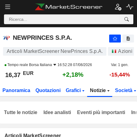
NEWPRINCES S.P.A.
16,37
€
+2,18%
NEWPRINCES S.P.A.
Articoli MarketScreener NewPrinces S.p.A.
Azioni
Tempo reale
Borsa Italiana
16:52:28 07/08/2026
Var. 1 gen.
EUR
+2,18%
16,37
-15,44%
Panoramica
Quotazioni
Grafici
Notizie
Società
Tutte le notizie
Idee analisti
Eventi più importanti
In
Articoli MarketScreener