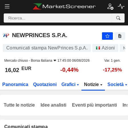
NEWPRINCES S.P.A.
16,02
€
-0,44%
NEWPRINCES S.P.A.
Comunicati stampa NewPrinces S.p.A.
Azioni
N
Mercato chiuso -
Borsa Italiana
17:45:00 06/08/2026
Var. 1 gen.
EUR
-0,44%
16,02
-17,25%
Panoramica
Quotazioni
Grafici
Notizie
Società
Tutte le notizie
Idee analisti
Eventi più importanti
In
Comunicati stampa