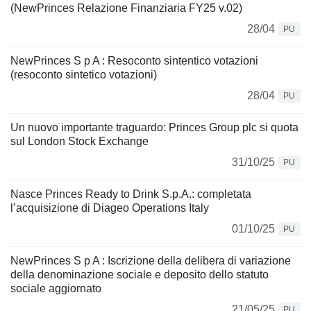
(NewPrinces Relazione Finanziaria FY25 v.02)
28/04
PU
NewPrinces S p A : Resoconto sintentico votazioni
(resoconto sintetico votazioni)
28/04
PU
Un nuovo importante traguardo: Princes Group plc si quota
sul London Stock Exchange
31/10/25
PU
Nasce Princes Ready to Drink S.p.A.: completata
l’acquisizione di Diageo Operations Italy
01/10/25
PU
NewPrinces S p A : Iscrizione della delibera di variazione
della denominazione sociale e deposito dello statuto
sociale aggiornato
21/05/25
PU